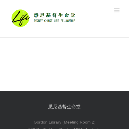
Skip
to
content
悉尼基督生命堂
Gordon Library (Meeting Room 2)