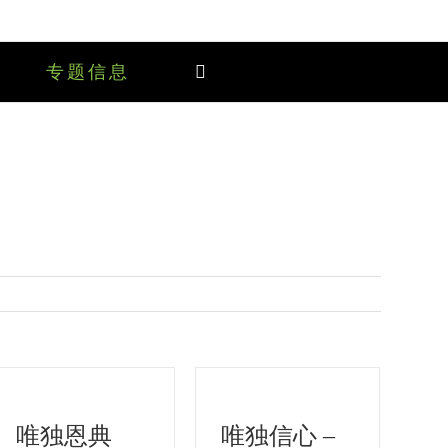
专题信息
唯独恩典
唯独信心 –