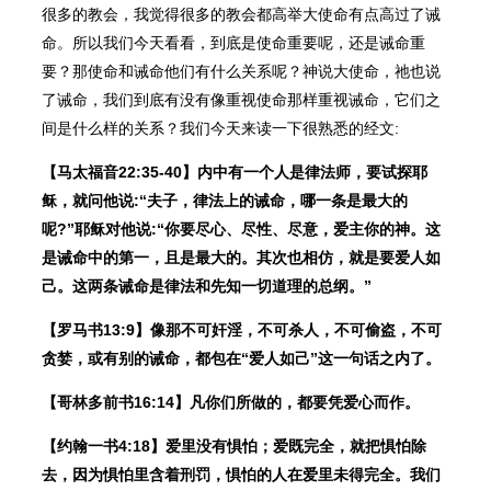
很多的教会，我觉得很多的教会都高举大使命有点高过了诫
命。所以我们今天看看，到底是使命重要呢，还是诫命重
要？那使命和诫命他们有什么关系呢？神说大使命，祂也说
了诫命，我们到底有没有像重视使命那样重视诫命，它们之
间是什么样的关系？我们今天来读一下很熟悉的经文:
【马太福音22:35-40】内中有一个人是律法师，要试探耶
稣，就问他说:“夫子，律法上的诫命，哪一条是最大的
呢?”耶稣对他说:“你要尽心、尽性、尽意，爱主你的神。这
是诫命中的第一，且是最大的。其次也相仿，就是要爱人如
己。这两条诫命是律法和先知一切道理的总纲。”
【罗马书13:9】像那不可奸淫，不可杀人，不可偷盗，不可
贪婪，或有别的诫命，都包在“爱人如己”这一句话之内了。
【哥林多前书16:14】凡你们所做的，都要凭爱心而作。
【约翰一书4:18】爱里没有惧怕；爱既完全，就把惧怕除
去，因为惧怕里含着刑罚，惧怕的人在爱里未得完全。我们