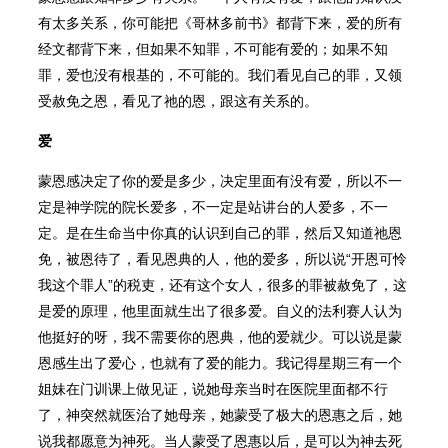
有太多关系，你可能把《哥林多前书》都背下来，爱的所有
经文都背下来，但如果不知罪，不可能有爱的；如果不知
罪，爱也没有根基的，不可能的。我们看见自己的罪，又领
受赦免之恩，看见了祂的恩，跟这有关系的。
爱
蒙恩感决定了你的爱是多少，决定里面有没有爱，所以不一
定是神学院的院长爱多，不一定是站讲台的人爱多，不一
定。是在生命当中你真的认识到自己的罪，然后又知道祂恩
免，被恩待了，看见恩典的人，他的爱多，所以说“开恩可怜
我这个罪人”的税吏，还有这个女人，很多的罪被赦免了，这
是爱的原理，他里面就生出了很多爱。自义的法利赛人认为
他挺好的呀，我不需要你的恩典，他的爱就少。可以说是蒙
恩感生出了爱心，也就有了爱的能力。我记得星期三有一个
姐妹在门训课上做见证，说她母亲当时在医院里面都不行
了，神突然就医治了她母亲，她蒙受了极大的恩惠之后，她
说我都愿意为神死。当人蒙受了恩惠以后，是可以为神去死