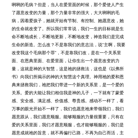
咧咧的毛病？但是，当人在爱里面的时候，那个爱使人产生
了愿意改变的力量，那个力量非常的强大，大大咧咧的毛
病，因着爱孩子，她就开始有节制、有控制、她愿意改，她
的生命就改变了。所以我们常常说，我们一生的目标就是生
命不断地成
⻓
，不断地更新，不断地改变，神造我们是完成
生命的新造。怎么改？不是靠我们的意志法，说“主啊，我要
改变我这个毛病那个罪”，不是靠我们改，是在一个关系里
面、在恩典里面、在爱里面，让你生出一个愿意改变的力
量，这就是神的大智慧，这是祂的拯救法，这也是《以弗所
书》向我们所揭示的神的大智慧这个真理。神用祂的爱和恩
典来拯救我们，祂把我们带进一个新的关系里，是一个爱的
关系。爱的大能让我们相信我是神的儿子，一下就有了蒙爱
感、安全感、满足感、价值感、尊贵感。感动不一样了，看
万事的眼光开始不一样了，我们也愿意祂来带领我们，我们
愿意跟从，我们愿意顺服。能够顺服的力量很重要，只有在
爱的关系里面，我们才愿意顺服，也才能够顺服的，我们是
愿意成就祂的旨意，就不再偏行己路，不再为自己而活，主