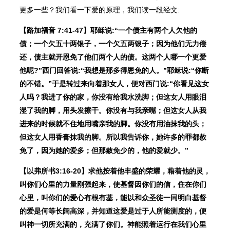
更多一些？我们看一下爱的原理，我们读一段经文:
【路加福音 7:41-47】耶稣说:“一个债主有两个人欠他的
债；一个欠五十两银子，一个欠五两银子；因为他们无力偿
还，债主就开恩免了他们两个人的债。这两个人哪一个更爱
他呢?”西门回答说:“我想是那多得恩免的人。”耶稣说:“你断
的不错。”于是转过来向着那女人，便对西门说:“你看见这女
人吗？我进了你的家，你没有给我水洗脚；但这女人用眼泪
湿了我的脚，用头发擦干。你没有与我亲嘴；但这女人从我
进来的时候就不住地用嘴亲我的脚。你没有用油抹我的头；
但这女人用香膏抹我的脚。所以我告诉你，她许多的罪都赦
免了，因为她的爱多；但那赦免少的，他的爱就少。”
【以弗所书3:16-20】求他按着他丰盛的荣耀，藉着他的灵，
叫你们心里的力量刚强起来，使基督因你们的信，住在你们
心里，叫你们的爱心有根有基，能以和众圣徒一同明白基督
的爱是何等长阔高深，并知道这爱是过于人所能测度的，便
叫神一切所充满的，充满了你们。神能照着运行在我们心里