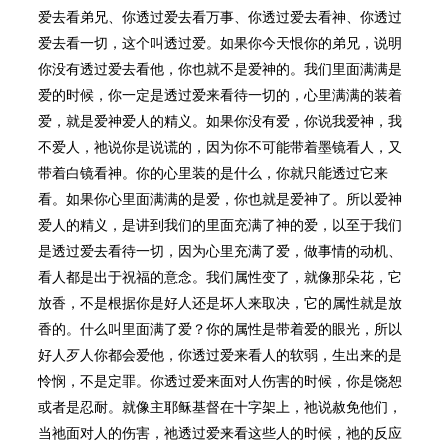
爱去看弟兄、你透过爱去看万事、你透过爱去看神、你透过
爱去看一切，这个叫透过爱。如果你今天恨你的弟兄，说明
你没有透过爱去看他，你也就不是爱神的。我们里面满满是
爱的时候，你一定是透过爱来看待一切的，心里满满的装着
爱，就是爱神爱人的精义。如果你没有爱，你说我爱神，我
不爱人，祂说你是说谎的，因为你不可能带着墨镜看人，又
带着白镜看神。你的心里装的是什么，你就只能透过它来
看。如果你心里面满满的是爱，你也就是爱神了。所以爱神
爱人的精义，是讲到我们的里面充满了神的爱，以至于我们
是透过爱去看待一切，因为心里充满了爱，做事情的动机、
看人都是出于祝福的意念。我们属性变了，就像那朵花，它
放香，不是根据你是好人还是坏人来取决，它的属性就是放
香的。什么叫里面满了爱？你的属性是带着爱的眼光，所以
好人歹人你都会爱他，你透过爱来看人的软弱，生出来的是
怜悯，不是定罪。你透过爱来面对人伤害的时候，你是饶恕
或者是忍耐。就像主耶稣基督在十字架上，祂说赦免他们，
当祂面对人的伤害，祂透过爱来看这些人的时候，祂的反应