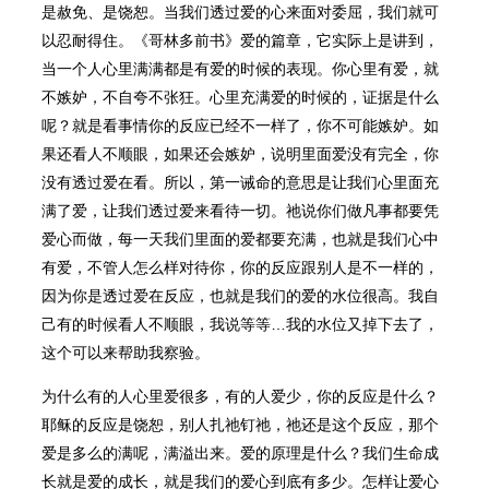
是赦免、是饶恕。当我们透过爱的心来面对委屈，我们就可
以忍耐得住。《哥林多前书》爱的篇章，它实际上是讲到，
当一个人心里满满都是有爱的时候的表现。你心里有爱，就
不嫉妒，不自夸不张狂。心里充满爱的时候的，证据是什么
呢？就是看事情你的反应已经不一样了，你不可能嫉妒。如
果还看人不顺眼，如果还会嫉妒，说明里面爱没有完全，你
没有透过爱在看。所以，第一诫命的意思是让我们心里面充
满了爱，让我们透过爱来看待一切。祂说你们做凡事都要凭
爱心而做，每一天我们里面的爱都要充满，也就是我们心中
有爱，不管人怎么样对待你，你的反应跟别人是不一样的，
因为你是透过爱在反应，也就是我们的爱的水位很高。我自
己有的时候看人不顺眼，我说等等…我的水位又掉下去了，
这个可以来帮助我察验。
为什么有的人心里爱很多，有的人爱少，你的反应是什么？
耶稣的反应是饶恕，别人扎祂钉祂，祂还是这个反应，那个
爱是多么的满呢，满溢出来。爱的原理是什么？我们生命成
长就是爱的成长，就是我们的爱心到底有多少。怎样让爱心