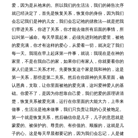
爱，因为是从祂来的。所以我们的生活法，我们的祷告次序
就已经决定了，首先是恢复关系，恢复你的身份，因为我们
会忘记我们是神的儿女，我们会忘记祂的拯救法—就是把我
们带进关系，你进了关系，你才能去做所有后面的事情，所
以叫第一诫命。每天早晨起来，必须先进到祂的爱里，被祂
的爱充满，你才有这样的爱心，从爱看一切，就决定了我们
每一天。我现在早上起床第一件事，就说：我现在是在神的
家里，不是在我自己的家，如果你们有家人，你就要看你的
家人们是第二关系才对。先要恢复这个家是我和神的，这是
第一关系，那些是第二关系。然后在你跟神的关系里面，确
认恩典，支取，让你里面被祂的爱充满，这叫爱神爱人的基
础。你爱不了，是因为你想靠自己爱，我们把爱的原理讲清
楚，恢复关系被爱充满，运行在你里面的大能大力，上帝来
做事，生活法是祂来做事，我们只负责让我的心灵被饱足。
第一个就是恢复关系，然后确信你是儿子，儿子的意思就是
蒙爱的、被保护的、尊贵的、有价值的、顺服的，这就是儿
子的心。这是每天早晨都要记的，因为我们会忘记，人是健