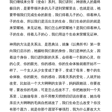
我们继续来分享《使命》系列。我们讲到，神拯救人的最终
极目的，是要带领许多的儿子进到荣耀里去，也就是说，祂
要带领我们完成生命的新造，我们得着儿子的心、得着神儿
子的生命。所以我们是活出主的生命，我们生命的目的就是
来荣耀祂、来见证祂。我们怎么样荣耀祂？是我们得着神儿
子的生命、得着儿子的心，我们用这个生命来荣耀见证神。
神用的方法是关系法、是恩典法，就像《以弗所书》第一章
向我们启示的，祂赐给我们新的身份，我们是神的儿女，因
着这个身份，我们进到新的关系，会得着一个新的心灵。你
的心灵、你的眼光、你的感动、你的生命体验就都开始不一
样了。一个女人从少女变成了妻子，变成了母亲，整个的生
命体验、你的眼光、你的感动，因着关系的变化，人就开始
改变。比如说一个大大咧咧的女孩子，妈妈跟她说，你要改
呀，要改你的毛病，可是怎么也改不了。你把她放到一个关
系里，让她做母亲，你不用整天唠唠叨叨说你要改，她当母
亲后大大咧咧的毛病自然就改了，我们生命怎么改变？你没
有那个愿力，就是你那个愿望不够强烈，我为什么要改大大