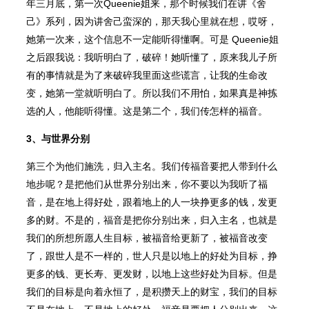
年三月底，第一次Queenie姐来，那个时候我们在讲《舍
己》系列，因为讲舍己蛮深的，那天我心里就在想，哎呀，
她第一次来，这个信息不一定能听得懂啊。可是 Queenie姐
之后跟我说：我听明白了，破碎！她听懂了，原来我儿子所
有的事情就是为了来破碎我里面这些谎言，让我的生命改
变，她第一堂就听明白了。所以我们不用怕，如果真是神拣
选的人，他能听得懂。这是第二个，我们传怎样的福音。
3、与世界分别
第三个为他们施洗，归入主名。我们传福音要把人带到什么
地步呢？是把他们从世界分别出来，你不要以为我听了福
音，是在地上得好处，跟着地上的人一块挣更多的钱，发更
多的财。不是的，福音是把你分别出来，归入主名，也就是
我们的所想所愿人生目标，被福音给更新了，被福音改变
了，跟世人是不一样的，世人只是以地上的好处为目标，挣
更多的钱、更
⻓
寿、更发财，以地上这些好处为目标。但是
我们的目标是向着永恒了，是积攒天上的财宝，我们的目标