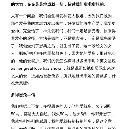
的大力，充充足足地成就一切，超过我们所求所想的。
人有一个问题，我们会觉得爱神爱人很难，因为我们以为，
那个爱是我的意志力发出来的，好像我能够生产爱，我要更
爱神。完全错了，神先爱我们，我们一定是蒙受者。原来得
着爱心的途径、方法是错的，不是意志法，一定是我先蒙受
了，我领受到了恩典之后，就生出了爱。这一段经文的女
人，耶稣说她许多的罪都赦免了，因为她的爱多；那赦免少
的，他的爱就少。我们的爱怎么样可以多出来呢？英文是说
as her great love has shown，就是说正如祂所显示出来这
么大的爱，正如她被赦免多，所以她显出来她的爱就多，什
么意思呢?
多得恩免—信
我们根据上下文，多得恩免的人，他的爱就多。欠了5两、
50两，都是无力偿还。我欠50两，他欠5两，你都开恩了，
我就特别特别的感恩，我的爱就特别特别的多，是这个意
思。爱的提升，是人的蒙恩感—被恩免的感强烈的话，你的