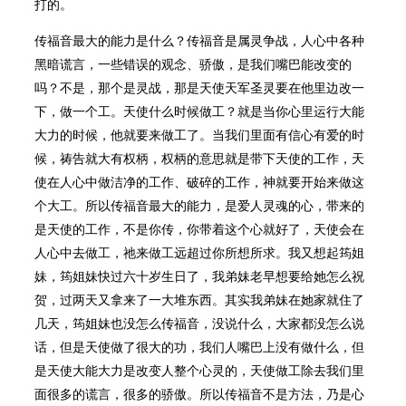
打的。
传福音最大的能力是什么？传福音是属灵争战，人心中各种
黑暗谎言，一些错误的观念、骄傲，是我们嘴巴能改变的
吗？不是，那个是灵战，那是天使天军圣灵要在他里边改一
下，做一个工。天使什么时候做工？就是当你心里运行大能
大力的时候，他就要来做工了。当我们里面有信心有爱的时
候，祷告就大有权柄，权柄的意思就是带下天使的工作，天
使在人心中做洁净的工作、破碎的工作，神就要开始来做这
个大工。所以传福音最大的能力，是爱人灵魂的心，带来的
是天使的工作，不是你传，你带着这个心就好了，天使会在
人心中去做工，祂来做工远超过你所想所求。我又想起筠姐
妹，筠姐妹快过六十岁生日了，我弟妹老早想要给她怎么祝
贺，过两天又拿来了一大堆东西。其实我弟妹在她家就住了
几天，筠姐妹也没怎么传福音，没说什么，大家都没怎么说
话，但是天使做了很大的功，我们人嘴巴上没有做什么，但
是天使大能大力是改变人整个心灵的，天使做工除去我们里
面很多的谎言，很多的骄傲。所以传福音不是方法，乃是心