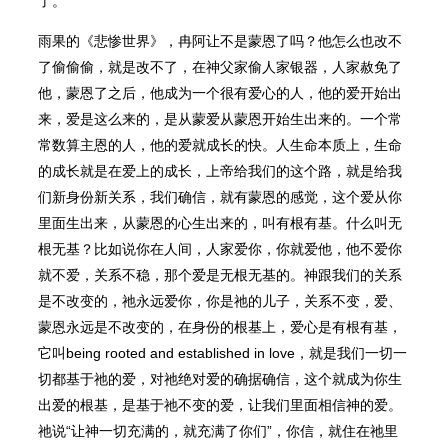
了。
雨果的《悲惨世界》，冉阿让不是蒙恩了吗？他怎么也改不
了偷偷偷，就是改不了，在神父家偷人家银器，人家赦免了
他，蒙恩了之后，他成为一个很有爱心的人，他的爱开始出
来，爱是这么来的，是从蒙爱从蒙恩开始生出来的。一个常
常数算主恩的人，他的爱就成长的快。人生命本质上，生命
的成长就是在爱上的成长，上帝给我们的这个路，就是给我
们新身份新关系，我们确信，就有蒙恩的感觉，这个爱从你
里面生出来，从蒙恩的心生出来的，叫有根有基。什么叫无
根无基？比如说你在人间，人家爱你，你就爱他，他不爱你
就不爱，关系不稳，那个爱是无根无基的。神跟我们的关系
是不改变的，祂永远爱你，你是祂的儿子，关系不变，爱、
蒙恩永远是不改变的，在身份的根基上，爱心是有根有基，
它叫being rooted and established in love，就是我们一切一
切都基于祂的爱，对祂绝对爱的确据确信，这个就成为你生
出爱的根基，是基于祂不变的爱，让我们里面相信神的爱。
祂说“让神一切充满的，就充满了你们”，你信，就住在祂里