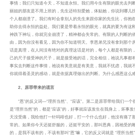
事情；我们只知道今天，不知道永恒。我们用今生有限的眼光去判
丽姐的朋友是不用上班的，先生还特别爱她，体贴她，你说到哪儿
个人都崩溃了。我们有时会拿别人的先生来跟你家的先生比，你抱
助你去得永恒的益处。我们要是带着永恒的眼光，就真的要为有这
神跌下神坛，你就完全崩溃了，精神都会失常的。有限的人判断的
由，因为你没有看⻅，因为你不知道明天。李恩弟兄没有拿到那个
话是真理，在人间没有绝对的真理这话是对的，每个人都是有限的
己的尺子接受神的尺子，就是接受祂的话，完全相信，祂说凡事都
事实去判断这件事情，祂说有美意就是有美意，我就不忧虑，我就
你就得着圣灵的感动，就是依据真理做出的判断。为什么感恩这么
2
、原罪带来的谎言
“
恩
”
的反义词
—“
理所当然
”
、
“
应该
”
。第二是原罪带给我们一个
是
“
理所当然
”
的，都是
“
应该
”
的，好事就应该发生在我身上，坏事发
天没受痛，我给他打一针吗啡也好，打一个什么也好，他没有痛了
常的。如果你今天还挺舒服的，还挺平安的，那叫恩典，因祂受的
的，是我不该有的，不该有那叫
“
恩
”
嘛，它的反义词就是
“
理所当然