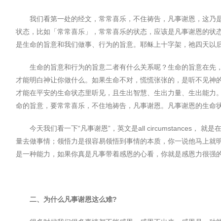
我们看第一处的经文，常常喜乐，不住祷告，凡事谢恩，这乃
状态，比如「常常喜乐」，常常喜乐的状态，应该是凡事谢恩的状
是生命的旨意和我们做事、行为的旨意。耶稣上十字架，祂四天以
生命的旨意和行为的旨意二者有什么关系呢？生命的旨意在先
才能明白神让你做什么。如果生命不对，慌慌张张的，是听不⻅神
才能在平安的生命状态里听⻅，且生出智慧、生出力量、生出能力
命的旨意，要常常喜乐，不住地祷告，凡事谢恩。凡事谢恩的生命状
今天我们看一下
“
凡事谢恩
”
，英文是
all circumstances
， 就是
量去做事情；领悟力是很容易领悟到事情的本质，你一说他⻢上就
是一种能力，如果你真是凡事带着感恩的心看，你就是感恩力很强
二、为什么凡事谢恩这么难
?