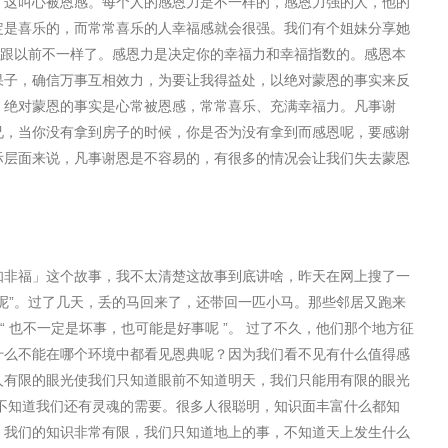
，这叫心被恩感。每个人的感恩力是不一样的，感恩力强的人，他的
定是喜乐的，而常常喜乐的人幸福感就会很强。我们有个姐妹分享她
跟以前不一样了。感恩力是决定你的幸福力和幸福指数的。感恩本
果子，确信万事互相效力，为要让我得益处，以绝对蒙恩的事实来反
，绝对蒙恩的事实是心常被恩感，常常喜乐、充满幸福力。凡事谢
兄，当你没有拿到房子的时候，你是否为没有拿到而感恩呢，要感谢
际层面来说，凡事谢恩是不容易的，有很多的情况会让我们失去蒙恩
知非福」这个故事，我不太清楚这故事到底讲啥，昨天在网上搜了一
呢
”
。过了几天，丢的⻢回来了，还带回一匹小⻢。那些邻居又跑来
“
也不一定是坏事，也可能是好事呢
”
。 过了不久，他们那个地方征
什么不能在哪个环境中都看⻅恩典呢？因为我们看不⻅有什么值得感
人有限的眼光使我们只知道眼前不知道明天，我们只能用有限的眼光
不知道我们还有灵魂的需要。很多人很聪明，知识面丰富什么都知
。我们的知识非常有限，我们只知道地上的事，不知道天上发生什么