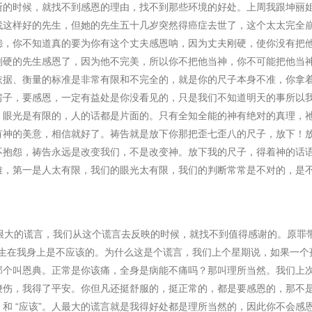
断的时候，就找不到感恩的理由，找不到那些环境的好处。上周我跟坤丽
找这样好的先生，但她的先生五十几岁突然得癌症去世了，这个太太完全
怨，你不知道真的要为你有这个丈夫感恩呐，因为丈夫刚硬，使你没有把
刚硬的先生感恩了，因为他不完美，所以你不把他当神，你不可能把他当
依据、衡量的标准是非常有限和不完全的，就是你的尺子本身不准，你拿
房子，要感恩，一定有益处是你没看⻅的，只是我们不知道明天的事所以
，眼光是有限的，人的话都是片面的。只有全知全能的神有绝对的真理，
有神的美意，相信就好了。祷告就是放下你那把歪七歪八的尺子，放下！
不抱怨，祷告永远是改变我们，不是改变神。放下我的尺子，得着神的话
难，第一是人太有限，我们的眼光太有限，我们的判断常常是不对的，是
很大的谎言，我们从这个谎言去反映的时候，就找不到值得感谢的。原罪
生在我身上是不应该的。为什么这是个谎言，我们上个星期说，如果一个
那个叫恩典。正常是你该痛，全身是病能不痛吗？那叫理所当然。我们上
鞭伤，我得了平安。你但凡还挺舒服的，挺正常的，都是要感恩的，那不
”
和
“
应该
”
。人最大的谎言就是我得好处都是理所当然的，因此你不会感