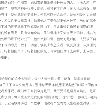
姐碰到她的一个朋友，她朋友的先生是那种完美的人，一表人才，坤
崩溃了，现在精神还很差，恍惚，精神有了问题，⻅人说话就哭，整
他当神，使你觉得你需要神，使你可以进入永恒。是你刚硬的丈夫帮
神，所以你要去找真神。如果他太完美你就把他当神了，当你的那个
着不准的尺子就找不到感恩的理由了，很多事情好像没有感恩的理
我们没有看⻅。只有全知全能、又知道地上又知道天上的神，祂说的
祂判断的尺子绝对公正，祂什么都知道，祂绝对是对的。人要放下自
放下你的眼光，放下！调整，恢复上帝怎么说，恢复真理，从真理的
语，得着祂的尺子，得着祂的眼光，你拿祂的话语去判断、去依据，
不准的。
带给我们的这个大谎言，每个人都一样，天生都有，就是好事都
孩子生下来全身都是病，那他每天受痛就是理所当然的对吗？而他今
次说原罪观，我们生下来就全身是罪，受罪受苦是理所当然的，是正
是应该的，每天受苦才是我们的
“
理所当然
”
。这个
“
恩
”
，你就是不配得
恩。于宏洁牧师讲过一个故事，他说有个乞丐每天坐在那里讨钱，有