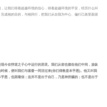
们，让我们得着超越环境的信心，得着超越环境的平安，经历什么叫
，完成祂的目的，与祂同行，把我们从自我为中心、偏行己路里面拯
是现今在悖逆之子心中运行的邪灵。我们从前也都在他们中间，放纵
的时候，便叫我们与基督一同活过来
(
你们得救是本乎恩
)
。他又叫我
本乎恩，也因着信；这并不是出于自己，乃是神所赐的；也不是出于