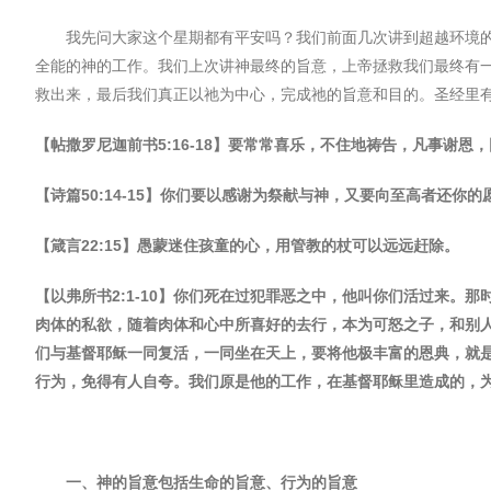
我先问大家这个星期都有平安吗？我们前面几次讲到超越环境
全能的神的工作。我们上次讲神最终的旨意，上帝拯救我们最终有
救出来，最后我们真正以祂为中心，完成祂的旨意和目的。圣经里
【帖撒罗尼迦前书
5:16-18
】要常常喜乐，不住地祷告，凡事谢恩，
【诗篇
50:14-15
】你们要以感谢为祭献与神，又要向至高者还你的
【箴言
22:15
】愚蒙迷住孩童的心，用管教的杖可以远远赶除。
【以弗所书
2:1-10
】你们死在过犯罪恶之中，他叫你们活过来。那
肉体的私欲，随着肉体和心中所喜好的去行，本为可怒之子，和别
们与基督耶稣一同复活，一同坐在天上，要将他极丰富的恩典，就
行为，免得有人自夸。我们原是他的工作，在基督耶稣里造成的，
一、神的旨意包括生命的旨意、行为的旨意