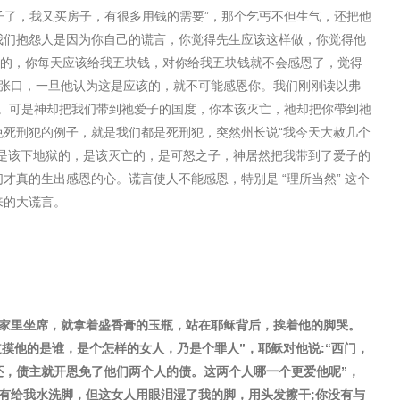
子了，我又买房子，有很多用钱的需要
”
，那个乞丐不但生气，还把他
我们抱怨人是因为你自己的谎言，你觉得先生应该这样做，你觉得他
的，你每天应该给我五块钱，对你给我五块钱就不会感恩了，觉得
张口，一旦他认为这是应该的，就不可能感恩你。我们刚刚读以弗
。可是神却把我们带到祂爱子的国度，你本该灭亡，祂却把你帶到祂
免死刑犯的例子，就是我们都是死刑犯，突然州⻓说
“
我今天大赦几个
是该下地狱的，是该灭亡的，是可怒之子，神居然把我带到了爱子的
们才真的生出感恩的心。谎言使人不能感恩，特别是
“
理所当然
”
这个
来的大谎言。
家里坐席，就拿着盛香膏的玉瓶，站在耶稣背后，挨着他的脚哭。
道摸他的是谁，是个怎样的女人，乃是个罪人
”
，耶稣对他说
:“
⻄⻔，
还，债主就开恩免了他们两个人的债。这两个人哪一个更爱他呢
”
，
有给我水洗脚，但这女人用眼泪湿了我的脚，用头发擦干
;
你没有与