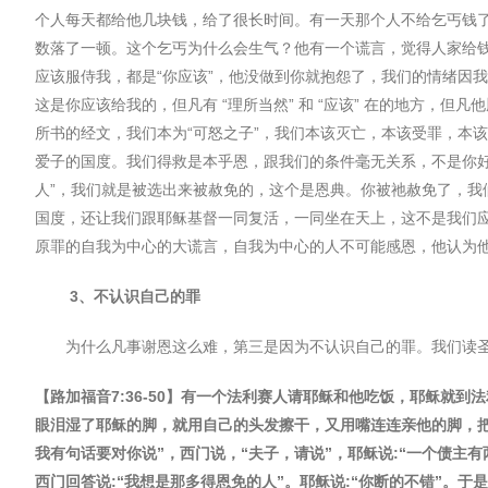
个人每天都给他几块钱，给了很⻓时间。有一天那个人不给乞丐钱
数落了一顿。这个乞丐为什么会生气？他有一个谎言，觉得人家给
应该服侍我，都是
“
你应该
”
，他没做到你就抱怨了，我们的情绪因我
这是你应该给我的，但凡有
“
理所当然
”
和
“
应该
”
在的地方，但凡他
所书的经文，我们本为
“
可怒之子
”
，我们本该灭亡，本该受罪，本该
爱子的国度。我们得救是本乎恩，跟我们的条件毫无关系，不是你
人
”
，我们就是被选出来被赦免的，这个是恩典。你被祂赦免了，我
国度，还让我们跟耶稣基督一同复活，一同坐在天上，这不是我们
原罪的自我为中心的大谎言，自我为中心的人不可能感恩，他认为
3
、不认识自己的罪
为什么凡事谢恩这么难，第三是因为不认识自己的罪。我们读
【路加福音
7:36-50
】有一个法利赛人请耶稣和他吃饭，耶稣就到法
眼泪湿了耶稣的脚，就用自己的头发擦干，又用嘴连连亲他的脚，
我有句话要对你说
”
，⻄⻔说，
“
夫子，请说
”
，耶稣说
:“
一个债主有
⻄⻔回答说
:“
我想是那多得恩免的人
”
。耶稣说
:“
你断的不错
”
。于是