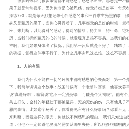
很多时候我们很多事情都不能感恩，感恩不出来。感恩是一种
果子就是常常喜乐。因为你老是心被恩感，你觉得都是好事，每天
操练
7+3
，就是每天默想记录七件感恩的事和三件求主光照的事，姊
身又是蒙恩的果子，当你心灵得着了，凡事都觉的是好的时候，就
应、来判断，以此得对的感动，得对的情绪，得力量，得生命。绝
恩，当我们操练蒙恩的心的时候，就发现真是很不容易。当我们的
神啊。我们如果身体出了状况，我们第一反应就是不好了，糟糕了
的确据，觉得这件事不行了。为什么凡事谢恩这么难、这么不容易
1
、人的有限
我们为什么不能在一切的环境中都有感恩的心去面对，第一个
下，我简单讲讲这个故事：战国时候有一个老翁叫塞翁，他喜欢养
说
“
真是好啊
”
，塞翁说
“
也不一定是好事，可能是个灾祸呢
”
。他有个
兵去打仗，全村的年轻壮丁都被征兵，死的死伤的伤，只有他儿子
恩的事情。比如这个⻢丢了，你看得⻅它有什么好事吗？你看不⻅
来判断，因着这样的眼光，你就找不到感恩的理由。 我们只知道
道，但他不一定知道他灵魂的需要从哪里去得，所以很多很聪明的