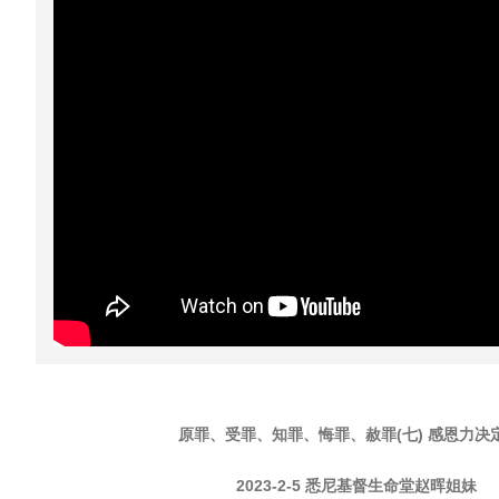
原罪、受罪、知罪、悔罪、赦罪
(
七
)
感恩力决
2023-2-5
悉尼基督生命堂赵晖姐妹