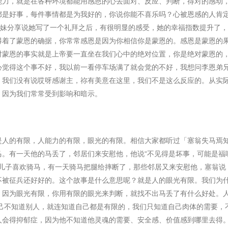
能力，就是在各种环境都能用感恩的心去面对、反应、判断，得对的感动
都是好事，每件事情都是为我好的，你说你能不喜乐吗？心被恩感的人肯
妹分享说她写了一个礼拜之后，有很明显的感受，她的幸福指数提升了，
得着了蒙恩的确据，你常常感恩是因为你相信你是蒙恩的。感恩是蒙恩的
对蒙恩的事实就是上帝要一直坐在我们心中的绝对位置，你是绝对蒙恩的
心觉得这个事不好，我以前一看停⻋场满了就会觉的不好，我想问李恩弟
，我们没有说哎呀感谢主，祢有美意在这里，我们不是这么反应的。从实
，因为我们常常受到影响和暗示。
是人的有限，人能力的有限，眼光的有限。相信大家都听过「塞翁失⻢焉
⻢。有一天他的⻢丢了，邻居们来安慰他，他说
“
不⻅得是坏事，可能是福
儿子喜欢骑⻢，有一天骑⻢把腿给摔断了，那些邻居又来安慰他，塞翁说
不被征兵还好好的。这个故事是什么意思呢？就是人的眼光有限。我们为
，因为眼光有限，你用有限的眼光来判断，就找不出⻢丢了有什么好处。
自己不知道别人，就连知道自己都是有限的，我们只知道自己肉体的需要，
人会得抑郁症，因为他不知道他灵魂的需要、安全感、价值感到哪里去得