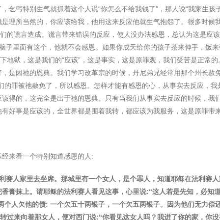
了，乞丐特别生气就抓着这个人说
“
你怎么不给我钱了
”
，那人说
“
我家生孩
钱是理所当然的，你应该给我，他用这来反应他就生气抱怨了。很多时候
们的谎言造成。谎言带来错误的反应，使人没办法感恩，总认为这是应该
脑子里面有这个，他就不会感恩。如果你成天给你的孩子茶来伸手，饭来
下地狱，这是我们的
“
应该
”
，这是事实，这是原罪观，我们受苦是正常的
好，是因祂的恩典。我们学习改革宗的时候，丹尼弟兄经常用那个州⻓赦
们的罪被祂赦免了，所以感恩。怎样才能有感恩的心，从事实去反应，我
应该得的，这完全是出于祂的恩典。只有当我们从事实去反应的时候，我
他有好事是应该的，全世界都是围着我转，都应该为我服务，这是原罪带
圣经来看一个特别知道感恩的人
:
利赛人家里去坐席。那城里有一个女人，是个罪人，知道耶稣在法利赛人
把香膏抹上。请耶稣的法利赛人看⻅这事，心里说
:“
这人若是先知，必知
两个人欠他的债
:
一个欠五十两银子，一个欠五两银子。因为他们无力偿
转过来向着那女人，便对⻄⻔说
:“
你看⻅这女人吗？我进了你的家，你没