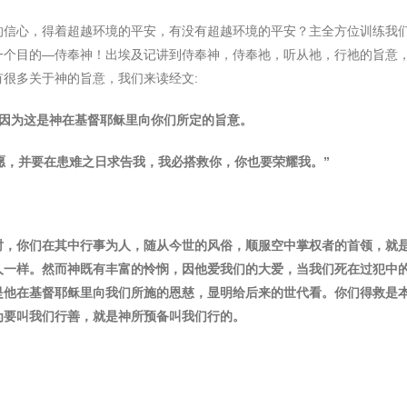
的信心，得着超越环境的平安，有没有超越环境的平安？主全方位训练我
一个目的
—
侍奉神！出埃及记讲到侍奉神，侍奉祂，听从祂，行祂的旨意
有很多关于神的旨意，我们来读经文
:
因为这是神在基督耶稣里向你们所定的旨意。
愿，并要在患难之日求告我，我必搭救你，你也要荣耀我。
”
时，你们在其中行事为人，随从今世的⻛俗，顺服空中掌权者的首领，就
人一样。然而神既有丰富的怜悯，因他爱我们的大爱，当我们死在过犯中
是他在基督耶稣里向我们所施的恩慈，显明给后来的世代看。你们得救是
为要叫我们行善，就是神所预备叫我们行的。