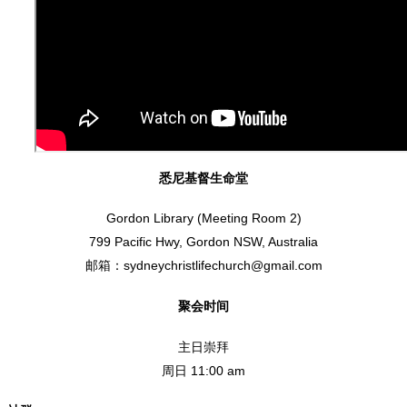
悉尼基督生命堂
Gordon Library (Meeting Room 2)
799 Pacific Hwy, Gordon NSW, Australia
邮箱：sydneychristlifechurch@gmail.com
聚会时间
主日崇拜
周日 11:00 am