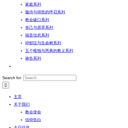
家庭系列
服侍与得胜的呼召系列
教会破口系列
舍己与原罪系列
福音信息系列
抑郁症与生命树系列
五个唯独与恩典的教义系列
祷告系列
Search for:
主页
关于我们
教会使命
信仰告白
主日信息