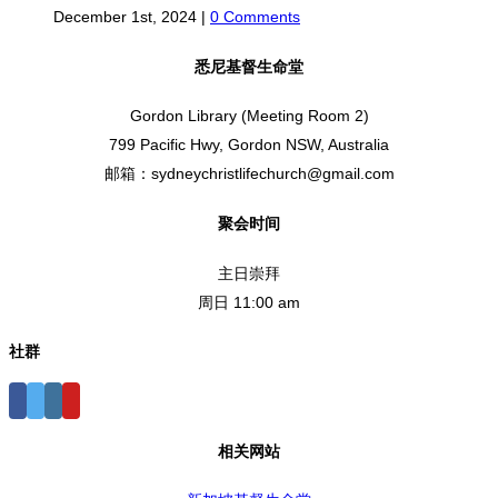
December 1st, 2024
|
0 Comments
悉尼基督生命堂
Gordon Library (Meeting Room 2)
799 Pacific Hwy, Gordon NSW, Australia
邮箱：sydneychristlifechurch@gmail.com
聚会时间
主日崇拜
周日 11:00 am
社群
相关网站