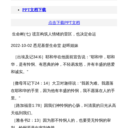
PPT文档下载
点击下载PPT文档
生命树(七) 谎言构筑人情绪的雷区，也决定命运
2022-10-02 悉尼基督生命堂 赵晖姐妹
［出埃及记34∶6］耶和华在他面前宣告说：“耶和华，耶和
华，是有怜悯、有恩典的神，不轻易发怒，并有丰盛的慈爱
和诚实。”
［撒母耳记下24：14］大卫对迦得说：“我甚为难。我愿落
在耶和华的手里，因为他有丰盛的怜悯，我不愿落在人的手
里。”
［路加福音1:78］因我们神怜悯的心肠，叫清晨的日光从高
天临到我们。
［雅各书2：13］因为那不怜悯人的，也要受无怜悯的审
判，怜悯原是向审判夸胜。