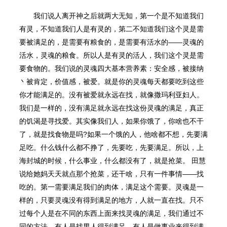
我们说人离开神之后就两大无知，第一个是不知道我们
有灵，不知道我们人是有灵的，第二不知道我们这个灵是需
要被满足的，是需要有粮⻝的，是需要有活水的——灵魂的
活水，灵魂的粮⻝。所以人是有灵的活人，我们这个灵是需
要⻝物的。我们说的灵魂四大基本营养素：安全感，被接纳
丶被肯定，价值感，被爱。就是你的灵魂每天都要吃到这些
你才能满足的。没有被爱就永远在找，就像撒玛利亚妇人。
我们是一样的，没有满足就永远在找这份灵魂的满足，真正
的饥渴是寻找爱。其实像我们人，如果你饿了，你啥也不干
了，就是找⻝物是吗?如果一个饿的人，他啥都不想，先要满
足吃。什么钱什么都不挣了，先要吃，先要满足。所以，上
海封城的时候，什么事业，什么都没有了，就是抢菜。 田慧
说给她妈天天就点那个抢菜，还干啥，只有一件事情——找
吃的。第一需要满足我们的肉体，满足这个需要。灵魂是一
样的，只要灵魂没有得到满足的地方，人就一直在找。只不
过每个人是在不同的东⻄上面来找灵魂的满足，我们通过不
同的方法，有人是找男人得到满足，有人是做事业来得到满