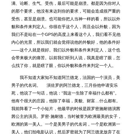
满、论断、生气、受伤，最后可能是崩溃。都是因为你对人
的那个要求，他没有来达到你的要求，可能会造成很严重的
受伤，甚至是崩溃。也可能你把人当神一样的看，所以以外
貌和条件来判定人。你很在乎这个人，而且会以外貌，因为
我们不是站在一个GPS的高度上来看这个人，我们看不⻅他
内心的光景，所以我们就会觉得说他的外貌好，他的条件好
——这个人就是很好。我们以外貌和条件来判定人，这个也
会带来极大的痛苦。以前我们听到人说，我真是瞎了眼，怎
么找了你，就是瞎了眼，你以外貌和条件来判定一个人。
我不知道大家知不知道阿兰德龙，法国的一个演员，美
男子的代名词。
演佐罗的阿兰德龙，三月份他申请安乐
死，他说了一句话，他说：“我这一生除了幸福什么都有”。
他有个很大的庄园，他除了幸福，美貌、财富…什么都有。
我前阵看了一个小短片，他最早的时候是跟罗密施耐德演茜
茜公主的演员。罗密·施耐德，当时被誉为欧洲最美的女子，
欧洲的第一美人。一个是美男子的代名词，一个是欧洲第一
美人，他们拍电影认识，然后罗密就为了阿兰德龙放弃了在