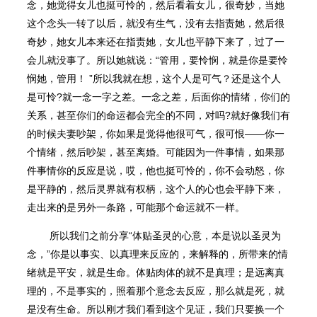
念，她觉得女儿也挺可怜的，然后看着女儿，很奇妙，当她
这个念头一转了以后，就没有生气，没有去指责她，然后很
奇妙，她女儿本来还在指责她，女儿也平静下来了，过了一
会儿就没事了。所以她就说：“管用，要怜悯，就是你是要怜
悯她，管用！ ”所以我就在想，这个人是可气？还是这个人
是可怜?就一念一字之差。一念之差，后面你的情绪，你们的
关系，甚至你们的命运都会完全的不同，对吗?就好像我们有
的时候夫妻吵架，你如果是觉得他很可气，很可恨——你一
个情绪，然后吵架，甚至离婚。可能因为一件事情，如果那
件事情你的反应是说，哎，他也挺可怜的，你不会动怒，你
是平静的，然后灵界就有权柄，这个人的心也会平静下来，
走出来的是另外一条路，可能那个命运就不一样。
所以我们之前分享“体贴圣灵的心意，本是说以圣灵为
念，”你是以事实、以真理来反应的，来解释的，所带来的情
绪就是平安，就是生命。体贴肉体的就不是真理；是远离真
理的，不是事实的，照着那个意念去反应，那么就是死，就
是没有生命。所以刚才我们看到这个⻅证，我们只要换一个