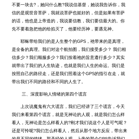
不要一块去?，她问什么教?我说信基督，她说我告诉你，我
信的是观世音菩萨，我就说菩萨也挺好的，但是如果有菩萨
的话，他也是上帝造的，我说要信教，我们要信最大的。你
先不要着急把他的给掐灭了，他要经历神，要遇⻅神。
耶稣带给我们的是人生整个的GPS，衪带来的是真理，
是全备的真理。我们对这个航拍图，我们接受多少？ 我们相
信多少？我们顺服多少？我们按着祂的旨意遵行多少？其实
就带出了我们的人生轨迹，也就是我们人生的命运。我们是
按照自己的路径走，还是我们照着这个GPS的指引在走，就
带出我们不同的路径和不同的人生了。
三、深度影响人情绪的第四个谎言
上次说魔⻤有六大谎言，我们已经讲了三个谎言，今天
我们来看第四个谎言，就是无神论的人观，就是我们怎么样
看人，无神论是怎么样看人的?刚才我们说这个人是可气呢？
还是可怜呢?我们怎么样看人，然后从那个地方反应，带出来
的是不同的情绪。那圣经的人观，上帝的那个GPS告诉我们