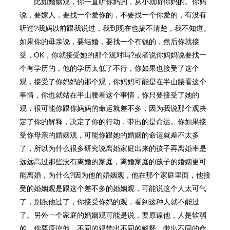
比如婚姻观，你一直听你妈的，从小就听你妈的。你妈
说，要嫁人，要找一个爱你的，不要找一个你爱的，有没有
听过?我妈以前跟我说过，我到现在也搞不清楚，我不知道。
如果你的母亲说，要结婚，要找一个有钱的，然后你就接
受，OK，你就接受她的那个观对吗?或者说你妈妈说要找一
个有学历的，他的学历太低了不行，你如果也接受了这个
观，接受了你妈妈的那个观，你妈妈可能是在半山腰看这个
事情，你也就站在半山腰看这个事情，你只要接受了她的
观，很可能你跟你妈妈的命运就差不多，因为我说那个观决
定了你的解释，决定了你的行动，带出的是命运。你如果接
受你母亲的婚姻观，可能你跟她的婚姻的命运就差不太多
了，所以为什么很多研究说离婚家庭出来的孩子再离婚率是
远远高过那些没有离婚的家庭，离婚家庭的孩子的婚姻更可
能离婚，为什么?因为他的婚姻观，他在那个家庭里面，他接
受的婚姻观是跟这个差不多的婚姻观，可能说这个人太可气
了，别跟他过了，你接受你妈的观，看到这种人就不能过
了。另外一个家庭的婚姻观可能是说，要原谅他，人是软弱
的，你要原谅他，不同的观带出不同的解释，带出不同的命