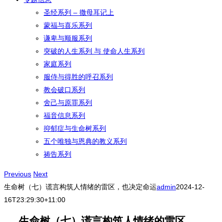
圣经系列 – 撒母耳记上
蒙福与喜乐系列
谦卑与顺服系列
突破的人生系列 与 使命人生系列
家庭系列
服侍与得胜的呼召系列
教会破口系列
舍己与原罪系列
福音信息系列
抑郁症与生命树系列
五个唯独与恩典的教义系列
祷告系列
Previous
Next
生命树（七）谎言构筑人情绪的雷区，也决定命运
admin
2024-12-
16T23:29:30+11:00
生命树（七）谎言构筑人情绪的雷区，