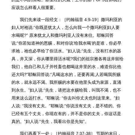
应该怎么样看人很重要。
我们先来读一段经文：［约翰福音 4:9-19］撒玛利亚的
妇人对祂说:“你既是犹太人，怎么向我一个撒玛利亚妇人要
水喝呢?” 原来犹太人和撒玛利亚人没有来往。耶稣回答
说:“你若知道神的恩赐，和对你说‘给我水喝’的是谁，你必早
求祂，祂也必早给了你活水。”妇人说:“先生，没有打水的器
具，井又深，你从哪里得活水呢?我们的祖宗雅各将这井留给
我们，他自己和儿子并牲畜也都喝这井里的水，难道你比他
还大吗?”耶稣回答说:“凡喝这水的，还要再渴;人若喝我所赐
的水，就永远不渴。我所赐的水要在他里头成为泉源，直涌
到永生。”妇人说:“先生，请把这水赐给我，叫我不渴，也不
用来这么远打水。”耶稣说: “你去叫你丈夫也到这里来。”妇
人说: “我没有丈夫。”耶稣说:“你说没有丈夫，是不错的。你
已经有五个丈夫，你现在有的，并不是你的丈夫，你这话是
真的。”妇人说:“先生，我看出你是先知”。
我们再看下一处：［约翰福音 7:37-38］ 节期的末日，