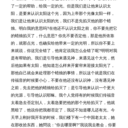
了一定的帮助，给我一定的光。但是我们是让他来认识太
阳，是要来认识太阳这个光，因为上帝那个光像太阳一样，
我们是让他来认识太阳的光，我们不是先掐灭他的那个蜡
烛。明白我的意思吗?在他还不认识太阳之前，你不要先把它
的蜡烛掐灭了，什么意思? 你先不要否定他，那是他所依靠
的，就那点光，也确实给他带来一定的光明，所以你不要上
来就说，你这完全错了，他肯定说我怎么会错了呢?明明对我
是有帮助的。我们是引导他来遇⻅神，来遇⻅这个大光，然
后他如果有太阳，他知道怎么样来开窗帘来迎接太阳光了，
那他自己就会来处理那个蜡烛的事情，所以这个就是我们在
传福音的时候要小心，不要在他还没有认识神，没有遇⻅神
之前，先去把他的蜡烛给掐灭了；是引导他来认识一个更大
的光源，引导他认识耶稣。我个人觉得有的时候我们传福音
太着急去否定别人，太着急要把他的那个光给掐灭了，他就
黑暗了，他说你把我都否定了，我还不知道哪儿还有光。今
天早上刚好我开⻋的时候，我们楼下有一个中国老太太，她
在那收拾东⻄，她問说：“你去哪里啊?”我说我去教会，你要