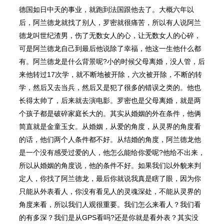
德国如日中天的事业，就跑到法国跟他去了。大概六年以
后，阿兰德龙就找了别人，罗密就很痛苦，所以有人说阿兰
德⻰叫世纪渣男，伤了无数女人的心，让无数女人的心碎，
可是阿兰德⻰自己到最后他说除了幸福，他这一生他什么都
有。阿兰德⻰是什么背景呢?小的时候父母离婚，没人管，后
来他转过17次学，就不断地被开除，六次被开除，不断的转
学，然后又去当兵，然后又是犯了很多的错误之类的。他也
⻓得太帅了，后来就去演电影。罗密也是父母离婚，就是两
个孩子都是破碎家庭⻓大的。其实从婚姻的外在条件，他俩
简直就是金童玉女。从婚姻，从爱的⻆度，从灵界的⻆度看
的话，他们两个人条件都不好。从结婚的⻆度，阿兰德龙他
是一个没有感受过爱的人，他怎么能给你爱呢?他给不出来，
所以从婚姻的⻆度说，他的条件不好。如果我们以外貌来判
定人，你找了阿兰德龙，最后你就说我真是瞎了眼，因为你
只能从外表看人，你没有看⻅人的灵魂深处，不能从灵界的
⻆度来看，所以我们人观很重要。我们怎么来看人？我们看
的有多深？我们是从GPS看吗?还是你就是看外表？其实没