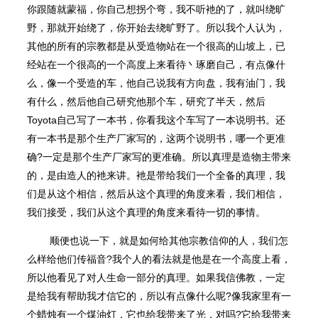
你跟随就蒙福，你自己想拐个弯，我不听衪的了，就叫绕旷
野，那就开始绕了，你开始去绕旷野了。所以我个人认为，
其他的所有的宗教都是从受造物站在一个很高的山坡上，已
经站在一个很高的一个高度上来看待丶琢磨自己，有点像什
么，像一个受造的⻋，他自己说我有方向盘，我有油⻔，我
有什么，然后他自己研究他那个⻋，研究了半天，然后
Toyota自己写了一本书，你看我这个⻋写了一本说明书。还
有一本书是那个生产厂家写的，这两个说明书，哪一个更准
确?一定是那个生产厂家写的更准确。所以真理是造物主带来
的，是由造人的衪来讲。衪是带给我们一个全备的真理，我
们是从这个相信，然后从这个真理的⻆度来看，我们相信，
我们接受，我们从这个真理的⻆度来看待一切的事情。
顺便也说一下，就是如何给其他宗教信仰的人，我们怎
么样给他们传福音?我个人的看法就是他是在一个高度上看，
所以他看⻅了对人生命一部分的真理。如果我信佛教，一定
是给我有帮助我才信它的，所以有点像什么呢?像我家里有一
个蜡烛有一个煤油灯，它也给我带来了光，对吗?它给我带来