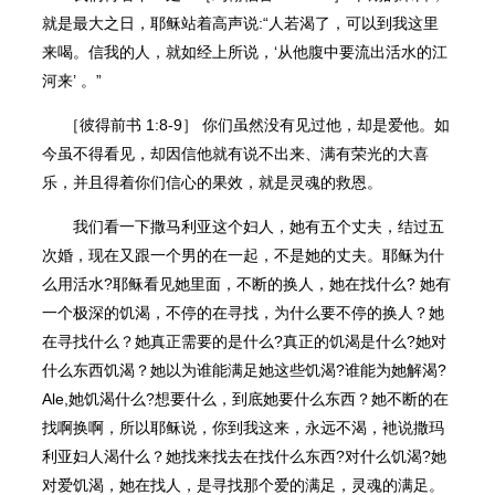
就是最大之日，耶稣站着高声说:“人若渴了，可以到我这里
来喝。信我的人，就如经上所说，‘从他腹中要流出活水的江
河来’ 。”
［彼得前书 1:8-9］ 你们虽然没有⻅过他，却是爱他。如
今虽不得看⻅，却因信他就有说不出来、满有荣光的大喜
乐，并且得着你们信心的果效，就是灵魂的救恩。
我们看一下撒马利亚这个妇人，她有五个丈夫，结过五
次婚，现在又跟一个男的在一起，不是她的丈夫。耶稣为什
么用活水?耶稣看⻅她里面，不断的换人，她在找什么? 她有
一个极深的饥渴，不停的在寻找，为什么要不停的换人？她
在寻找什么？她真正需要的是什么?真正的饥渴是什么?她对
什么东⻄饥渴？她以为谁能满足她这些饥渴?谁能为她解渴?
Ale,她饥渴什么?想要什么，到底她要什么东⻄？她不断的在
找啊换啊，所以耶稣说，你到我这来，永远不渴，衪说撒玛
利亚妇人渴什么？她找来找去在找什么东⻄?对什么饥渴?她
对爱饥渴，她在找人，是寻找那个爱的满足，灵魂的满足。