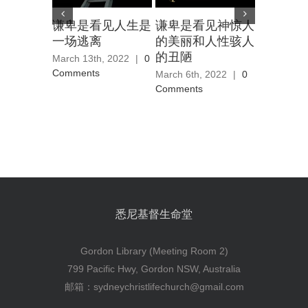
谦卑是看见人生是
谦卑是看见神惊人
谦卑人
一场逃离
的美丽和人性骇人
的自由
的丑陋
March 13th, 2022
|
0
February 1
Comments
|
0 Comm
March 6th, 2022
|
0
Comments
悉尼基督生命堂
Gordon Library (Meeting Room 2)
799 Pacific Hwy, Gordon NSW, Australia
邮箱：sydneychristlifechurch@gmail.com