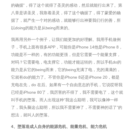
的确据”，得了这个就得了圣灵的感动，然后就能行出来了。第
八章是讲圣灵，我靠着圣灵，得了这个确据了，得了蒙爱的确
据了，就产生一个对的感动，就能够行出神要我们行的善，所
以doing的能力是从being而来的。
我再用另外一个例子，让我们能更加的好理解。我用手机做例
子，手机上面有很多APP，可能你是iPhone 14他是iPhone 8，
功能是不一样的，有的功能更强，但是它需要一个能量支撑，
对吗？它需要电，电支撑它，功能才能运转的，所以手机do的
能力是从它的being而来，它的being充满了电，充的满满的，
它就有do的能力了。不管你是iPhone 8还是iPhone 20，都是
充电在先，do 在后。如果有一个自由意志的手机，它说哎呀我
已经是iPhone 80了，我厉害的不得了，我不需要电了，这个就
叫手机的堕落。而人出现这种“我这么聪明，我可以像神一样
了，我头脑这么聪明，所以我不需要神了，不需要神的话了”的
想法，就叫人的堕落。
4
、堕落造成人自身的能源危机
、
能量危机
、
能力危机