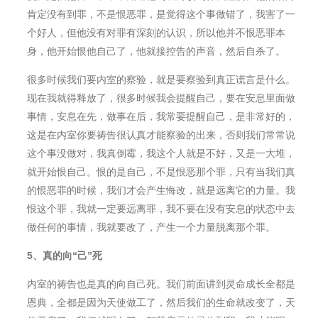
肯定没有到罪，不是恨恶罪，是觉得这个事做错了，我害了一
个好人，但他没有对罪有深刻的认识，所以他并不恨恶罪本
身，他开始恨他自己了，他就接控告的声音，然后自杀了。
很多时候我们要内室的察验，就是要察验到真正谎言是什么。
现在我就得释放了，很多时候我会提醒自己，要在安息里面做
事情，安息在先，做事在后，我常要提醒自己，是非常好的，
这是在内室你要祷告很认真才能察验的出来，否则我们常常说
这个事没做对，我真倒霉，我这个人就是不好，又是一大堆，
就开始恨自己。恨的是自己，不是恨恶那个罪，只有当我们真
的恨恶罪的时候，我们才会产生悔改，就是远离它的力量。我
恨这个罪，我就一定要远离罪，我不要在没有安息的状态中去
做任何的事情，我就要改了，产生一个力量脱离那个罪。
5
、真的向“己”死
内室的祷告也是真的向自己死。我们前面讲到灵命成⻓全都是
恩典，全都是因为天使做工了，然后我们的生命就改变了，天