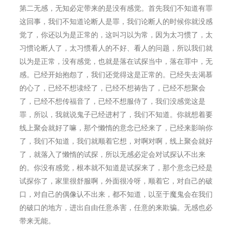
第二无感，无知必定带来的是没有感觉。首先我们不知道有罪
这回事，我们不知道论断人是罪，我们论断人的时候你就没感
觉了，你还以为是正常的，这叫习以为常，因为太习惯了，太
习惯论断人了，太习惯看人的不好、看人的问题，所以我们就
以为是正常，没有感觉，也就是落在试探当中，落在罪中，无
感。已经开始抱怨了，我们还觉得这是正常的。已经失去渴慕
的心了，已经不想读经了，已经不想祷告了，已经不想聚会
了，已经不想传福音了，已经不想服侍了，我们没感觉这是
罪，所以，我就说⻤子已经进村了，我们不知道。你就想着要
线上聚会就好了嘛，那个懒惰的意念已经来了，已经来影响你
了，我们不知道，我们就顺着它想，对啊对啊，线上聚会就好
了，就落入了懒惰的试探，所以无感必定会对试探认不出来
的。你没有感觉，根本就不知道是试探来了，那个意念已经是
试探你了，家里很舒服啊，外面很冷呀，顺着它，对自己的破
口，对自己的偶像认不出来，都不知道，以至于魔⻤会在我们
的破口的地方，进出自由任意杀害，任意的来欺骗。无感也必
带来无能。