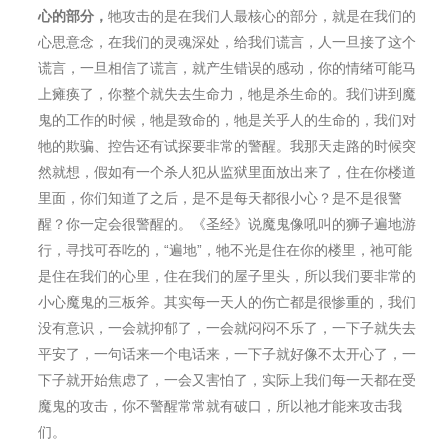
心的部分，
牠攻击的是在我们人最核心的部分，就是在我们的
心思意念，在我们的灵魂深处，给我们谎言，人一旦接了这个
谎言，一旦相信了谎言，就产生错误的感动，你的情绪可能⻢
上瘫痪了，你整个就失去生命力，牠是杀生命的。我们讲到魔
⻤的工作的时候，牠是致命的，牠是关乎人的生命的，我们对
牠的欺骗、控告还有试探要非常的警醒。我那天走路的时候突
然就想，假如有一个杀人犯从监狱里面放出来了，住在你楼道
里面，你们知道了之后，是不是每天都很小心？是不是很警
醒？你一定会很警醒的。《圣经》说魔⻤像吼叫的狮子遍地游
行，寻找可吞吃的，“遍地”，牠不光是住在你的楼里，祂可能
是住在我们的心里，住在我们的屋子里头，所以我们要非常的
小心魔⻤的三板斧。其实每一天人的伤亡都是很惨重的，我们
没有意识，一会就抑郁了，一会就闷闷不乐了，一下子就失去
平安了，一句话来一个电话来，一下子就好像不太开心了，一
下子就开始焦虑了，一会又害怕了，实际上我们每一天都在受
魔⻤的攻击，你不警醒常常就有破口，所以祂才能来攻击我
们。