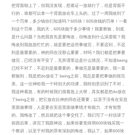
把背面朝上了，但我没发现，想着证一放就行了，但是背面不
行的，谁都可以拿一个背面放在⻋上头的。过了一周我收到了
一个罚单，多少钱你们知道吗？605块！605块钱的罚单！一看
到这个罚单，我的天，605块能干多少事情！我要察验，到底
是什么问题？当然我首先是要悔改，但悔改到什么深度呢？我
悔改到我急急忙忙的，就是要把这些事做完，不要迟到，不迟
到是最重要的，神的同在没那么重要，对吗？我们都是把事要
做完，已经没有平安了，无所谓里边是什么情况，不知道being
已经不对了，不迟到是最重要的，事做完是最重要的，我一直
察验到，我是把do放在了 being之前，我总是要把事做的很完
美。这一次神给我一个特别大的功课，我特别意识到了不对，
我这种着急，有的时候我们很着急上火呀，其实都是把do放在
了being之前，把它放在比神的同在还重要，以至于没有在安息
里面做事情，人是要在安息里面做事情才有能力、才有智慧
的。我悔改了，然后就把这个事交托了。我们写了一封信讲了
前因后果，讲完了我跟神说，如果你要觉得用600块钱买我一
个教训，以至于对我的罪有深刻的悔改，我认了。如果600块