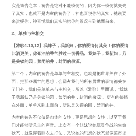
实是祷告之本，祷告是绝对不能模仿的，因为你一模仿就失去
了真实，也就不是内室的祷告了，神也喜悦你的真实，衪说要
来赏赐你，神喜悦我们真实的把你的景况带到祂面前来。
2
、
单独与主相交
【雅歌4:10,12】我妹子，我新妇，你的爱情何其美
！
你的爱情
比酒更美，你膏油的香气胜过一切香品。我妹子，我新妇，乃
是关锁的园，禁闭的井，封闭的泉源。
第二个，内室的祷告是单单与主相交。也就是把世界关在了外
面，把那些属世的思想，会霸占我们的所有属世的事情都关在
了⻔外，我们是单单来与主相交，所以《雅歌》里面说，“我妹
子我新妇乃是关锁的园，禁闭的井，封闭的泉源”。所有的都挡
在外面，单单来到主面前，所以是关锁的园，禁闭的井。
内室的祷告不仅仅是肉体的安静，更是思想的安静，以至于我
们才能够听⻅主的声音。上次有一个姐妹说她属灵争战的生命
状态，就像穿着睡衣去打仗，又说她的思想的状态就像菜市场