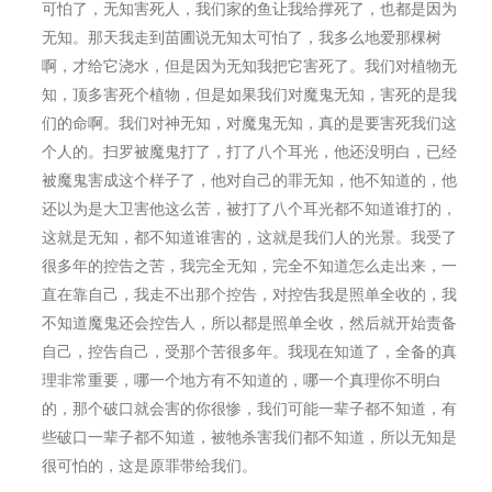
可怕了，无知害死人，我们家的⻥让我给撑死了，也都是因为
无知。那天我走到苗圃说无知太可怕了，我多么地爱那棵树
啊，才给它浇水，但是因为无知我把它害死了。我们对植物无
知，顶多害死个植物，但是如果我们对魔⻤无知，害死的是我
们的命啊。我们对神无知，对魔⻤无知，真的是要害死我们这
个人的。扫罗被魔⻤打了，打了八个耳光，他还没明白，已经
被魔⻤害成这个样子了，他对自己的罪无知，他不知道的，他
还以为是大卫害他这么苦，被打了八个耳光都不知道谁打的，
这就是无知，都不知道谁害的，这就是我们人的光景。我受了
很多年的控告之苦，我完全无知，完全不知道怎么走出来，一
直在靠自己，我走不出那个控告，对控告我是照单全收的，我
不知道魔⻤还会控告人，所以都是照单全收，然后就开始责备
自己，控告自己，受那个苦很多年。我现在知道了，全备的真
理非常重要，哪一个地方有不知道的，哪一个真理你不明白
的，那个破口就会害的你很惨，我们可能一辈子都不知道，有
些破口一辈子都不知道，被牠杀害我们都不知道，所以无知是
很可怕的，这是原罪带给我们。