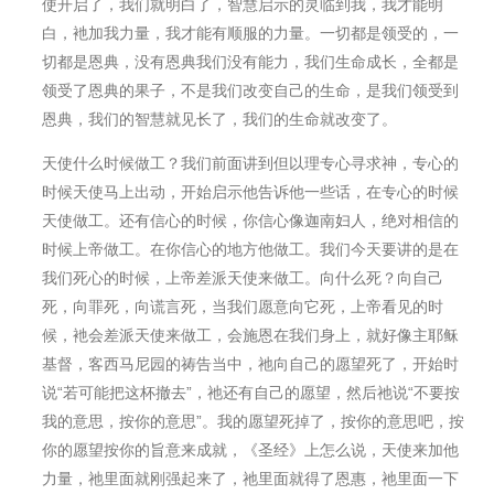
使开启了，我们就明白了，智慧启示的灵临到我，我才能明
白，衪加我力量，我才能有顺服的力量。一切都是领受的，一
切都是恩典，没有恩典我们没有能力，我们生命成⻓，全都是
领受了恩典的果子，不是我们改变自己的生命，是我们领受到
恩典，我们的智慧就⻅⻓了，我们的生命就改变了。
天使什么时候做工？我们前面讲到但以理专心寻求神，专心的
时候天使⻢上出动，开始启示他告诉他一些话，在专心的时候
天使做工。还有信心的时候，你信心像迦南妇人，绝对相信的
时候上帝做工。在你信心的地方他做工。我们今天要讲的是在
我们死心的时候，上帝差派天使来做工。向什么死？向自己
死，向罪死，向谎言死，当我们愿意向它死，上帝看⻅的时
候，衪会差派天使来做工，会施恩在我们身上，就好像主耶稣
基督，客⻄⻢尼园的祷告当中，祂向自己的愿望死了，开始时
说“若可能把这杯撤去”，祂还有自己的愿望，然后祂说“不要按
我的意思，按你的意思”。我的愿望死掉了，按你的意思吧，按
你的愿望按你的旨意来成就，《圣经》上怎么说，天使来加他
力量，祂里面就刚强起来了，祂里面就得了恩惠，祂里面一下