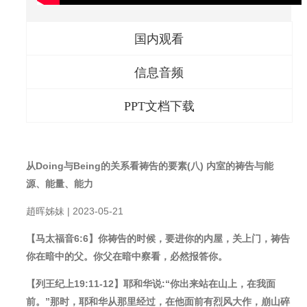
国内观看
信息音频
PPT文档下载
从Doing与Being的关系看祷告的要素(八) 内室的祷告与能
源、能量、能力
趙晖姊妹 | 2023-05-21
【⻢太福音6:6】你祷告的时候，要进你的内屋，关上⻔，祷告
你在暗中的父。你父在暗中察看，必然报答你。
【列王纪上19:11-12】耶和华说:“你出来站在山上，在我面
前。”那时，耶和华从那里经过，在他面前有烈⻛大作，崩山碎