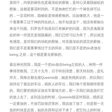
第四个，内室的祷告也是最深处的察验，是对心灵最隐秘处的
察验，这都是要花时间的。不是匆匆忙忙的一个祷告就可以
的，一定花时间，隐秘处是很难察验的。比如像犹大，他是一
个看重事工过于神的同在的人，他不知道这个，他没有察验出
来这个问题。扫罗也不知道自己有嫉妒的问题，因为灵魂最深
处的有一些谎言是很隐藏的，我们已经习以为常了，所以就没
有感觉。是对我们的动机的察验，对灵最深处的谎言的察验，
我们是不是看重事情过于主的同在，我们是不是把do老放在
being 之前，这个都是要去察验的。
最近神光照我，我是一个把do放在being之前的人，神用一件
事情管教我。三月十九号，日子特别清楚，那天特别热，是礼
拜天，我每次都去接Queenie姐，她是有残疾证的，所以我们
就停在了最近的⻋位，残疾人的车位，我们每个星期都停那里
的。我们要把残疾证放在⻋窗地方的，那一天我们就急急忙忙
的放上去了。走到这边的时候，Queenie姐还对我说，残疾证
一定要放的，不放罚款很厉害的，我说放了放了，但是那一天
放的时候是反面，贴的东⻄和证掉下来了，把它扣上的时候，