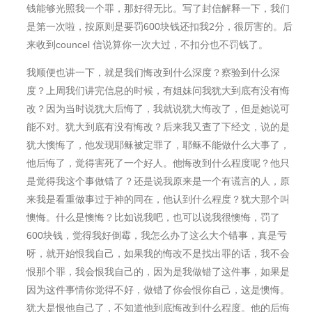
钱能够光照我一个罪，那好得无比。写了封信解释一下，我们
是第一次啦，按原则是要罚600块钱还扣我2分，很厉害的。后
来收到councel 信说算你一次大过，不扣分也不罚钱了。
我顺便也讲一下，就是我们悔改到什么深度？察验到什么深
度？上周我们讲完信息的时候，有姐妹问我犹大到底有没有悔
改？因为当时说犹大后悔了，我就说犹大悔改了，但是她说可
能不对。犹大到底有没有悔改？后来我又查了下经文，说的是
犹大懊悔了，他发现耶稣被定罪了，耶稣不能做什么大事了，
他后悔了，觉得害死了一个好人。他悔改到什么程度呢？他只
是觉得我这个事做错了？还是说我原来是一个有谎言的人，原
来我是看重做事过于神的同在，他认到什么程度？犹大那个叫
懊悔。什么是懊悔？比如说我吧，也可以说我很懊悔，罚了
600块钱，觉得我好倒霉，我怎么办了这么大个错事，真是亏
呀，就开始恨我自己，如果我的悔改不是找出罪的话，我不会
恨那个罪，我会恨我自己的，因为是我做错了这件事，如果是
因为这件事情你觉得不好，做错了你会恨你自己，这是懊悔。
犹大是恨他自己了，不知道他到底悔改到什么程度。他的后悔