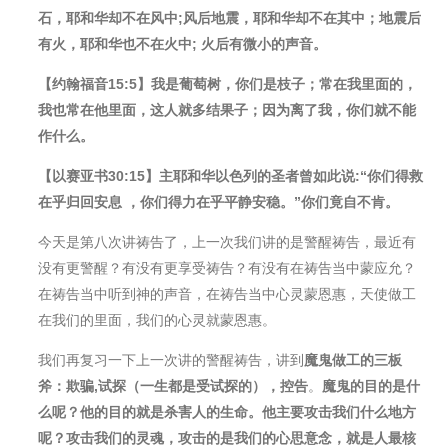
石，耶和华却不在⻛中;⻛后地震，耶和华却不在其中
；
地震后
有火，耶和华也不在火中; 火后有微小的声音。
【约翰福音15:5】我是葡萄树，你们是枝子
；
常在我里面的，
我也常在他里面，这人就多结果子
；
因为离了我
，
你们就不能
作什么。
【以赛亚书30:15】主耶和华以色列的圣者曾如此说:“你们得救
在乎归回安息 ，你们得力在乎平静安稳。”你们竟自不肯。
今天是第八次讲祷告了，上一次我们讲的是警醒祷告，最近有
没有更警醒？有没有更享受祷告？有没有在祷告当中蒙应允？
在祷告当中听到神的声音，在祷告当中心灵蒙恩惠，天使做工
在我们的里面，我们的心灵就蒙恩惠。
我们再复习一下上一次讲的警醒祷告，讲到
魔⻤做工的三板
斧
：
欺骗,试探
（一生都是受试探的），
控告
。
魔⻤的目的是什
么呢
？
他的目的就是杀害人的生命
。
他主要攻击我们什么地方
呢
？
攻击我们的灵魂，攻击的是我们的心思意念，就是人最核