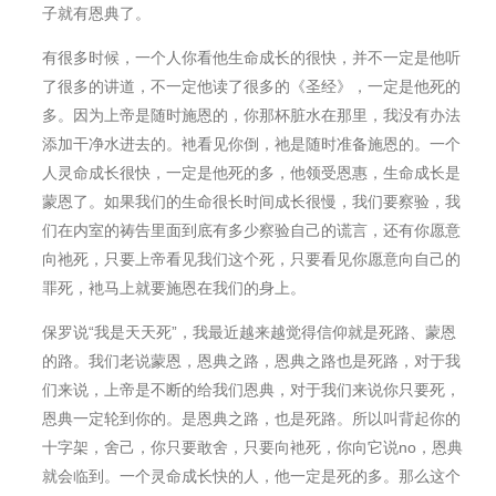
子就有恩典了。
有很多时候，一个人你看他生命成⻓的很快，并不一定是他听
了很多的讲道，不一定他读了很多的《圣经》，一定是他死的
多。因为上帝是随时施恩的，你那杯脏水在那里，我没有办法
添加干净水进去的。衪看见你倒，祂是随时准备施恩的。一个
人灵命成⻓很快，一定是他死的多，他领受恩惠，生命成⻓是
蒙恩了。如果我们的生命很⻓时间成⻓很慢，我们要察验，我
们在内室的祷告里面到底有多少察验自己的谎言，还有你愿意
向祂死，只要上帝看⻅我们这个死，只要看⻅你愿意向自己的
罪死，衪⻢上就要施恩在我们的身上。
保罗说“我是天天死”，我最近越来越觉得信仰就是死路、蒙恩
的路。我们老说蒙恩，恩典之路，恩典之路也是死路，对于我
们来说，上帝是不断的给我们恩典，对于我们来说你只要死，
恩典一定轮到你的。是恩典之路，也是死路。所以叫背起你的
十字架，舍己，你只要敢舍，只要向衪死，你向它说no，恩典
就会临到。一个灵命成⻓快的人，他一定是死的多。那么这个