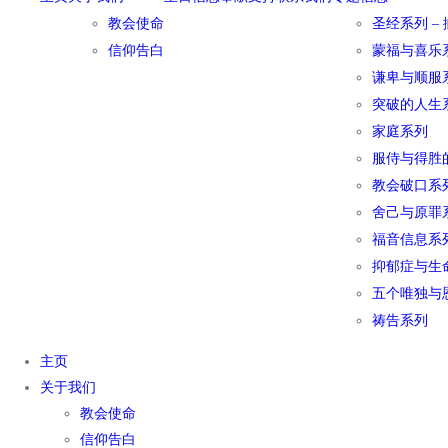
教会使命
圣经系列 –
信仰告白
蒙福与喜乐
谦卑与顺服
突破的人生
家庭系列
服侍与得胜
教会破口系
舍己与原罪
福音信息系
抑郁症与生
五个唯独与
祷告系列
主页
关于我们
教会使命
信仰告白