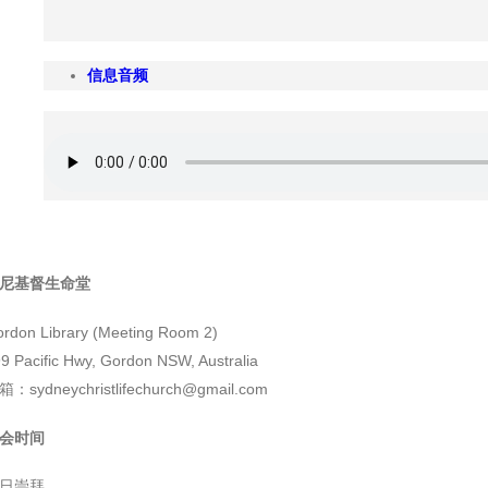
信息音频
尼基督生命堂
rdon Library (Meeting Room 2)
9 Pacific Hwy, Gordon NSW, Australia
：sydneychristlifechurch@gmail.com
会时间
日崇拜