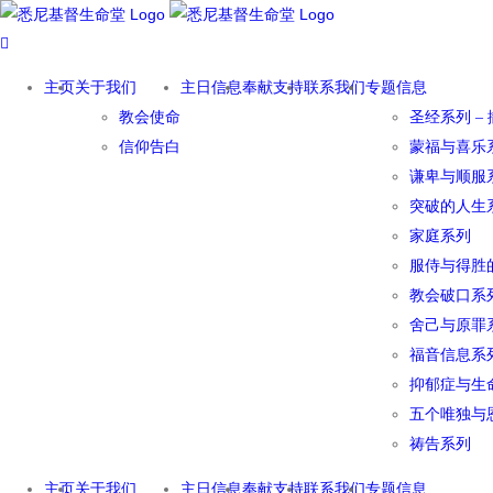
Skip
to
content
主页
关于我们
主日信息
奉献支持
联系我们
专题信息
教会使命
圣经系列 –
信仰告白
蒙福与喜乐
谦卑与顺服
突破的人生
家庭系列
服侍与得胜
教会破口系
舍己与原罪
福音信息系
抑郁症与生
五个唯独与
祷告系列
主页
关于我们
主日信息
奉献支持
联系我们
专题信息