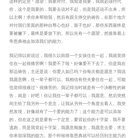
这样的定意丶愿望；我要对付。我知道我要，我就必须付代
价，这个是我要的，我要去说对不起，但是我还说不出来，所
以主啊！求你来帮助我，然后有跟主摔交的祷告，在那个地方
对付我们里面的那种自尊心也好，面子也好，那些东西最终是
要被撇下，最终是要放下的。所以先有一个愿望，然後靠着上
帝恩典祂会加添我们的能力。
我记得以前说过，我很久以前跟一个女孩住在一起，我就觉得
住在一起很痛苦啊！我爱不了啦丶好像爱不下去了。但是我在
那边祷告，主还是说：你爱人如己吗？你每次都是愿意？我说
我愿意啊，住一辈子都可以。我相信有些夫妻住在一起，可能
也觉得很难过丶很痛苦的。我记得当时就是有一个决断性的祷
告，就是：好吧！你让我住一辈子都可以；我愿意。然后突然
间主给了我另外一个意念，让我从另外一个角度去看人。我突
然发现，好像就有了一个爱的能力了；这个能力是可以添加
的，但在这之前是要有一个定意，要背起你的十字架，我不要
逃跑，而是我背起十字架，我愿意顺服主，我愿意去爱，求主
你来加深我的能力。那个时候倚靠恩典就可以经历到主能力的