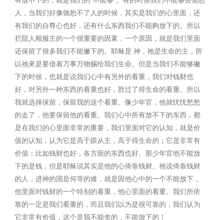
有放不下的，就是我们的“不能够”。有的时候我们不能够去饶恕
人，当我们好像饶恕不了人的时候，其实是我们的心里面，还
有我们的自尊心也好，还有什么东西我们不能夠放下的。所以
拦阻人顺服主的一个很重要的因素，一个原因，就是我们里面
还保留了很多我们不能撇下的。耶稣是 神，祂是生命的主，所
以祂來是要借着万事万物赐给我们生命。但是当我们不能够撇
下的时候，也就是说我们心中有另外的看重，我们对钱财也
好，对另外一种东西的看重也好，胜过了得生命的看重。所以
我就选择保留，保留我的这个看重。像少年官，他就忧忧愁愁
的走了，他要保留他的看重。我们心中所有放不下的东西，都
是在我们的心里面非常的重要，我们里面对它的认知，就是价
值的认知，认为它是高于跟从主，高于得生命的；它是非常有
价值；比如钱财也好，各方面的东西也好。那少年官他不能放
下的是钱，但是耶稣说其实是他的心倚靠钱财。祂说倚靠钱财
的人，进神的国是何等的难，就是因他心中的一个不能放下，
他里面对钱财的一个特别的看重，他心里面的看重。我们所依
靠的一定是我们看重的，而且我们以为是很可靠的，我们认为
它非常有价值，这个是我不能舍的，不能放下的！