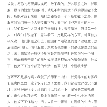
成就，愿你的愿望得以实现，放下我的。所以顺服之路，我顺
服，愿你的旨意成就的话，就是不断的要放下我的愿望撇下之
路。所以对我们来说，顺服之路就是一个不断地撇下之路。顺
服主对我们每一个人需要撇下的，撇下的那些东西可能不一
样，我们每一个人都被呼召来顺服神，来遵循神，但是每一个
人，对我们来说撇下，意味着不一定是同样的东西。对亚伯拉
罕来说，他的順服是出去，離開那个迦勒底的吾珥經哈兰，然
后往迦南地行。他順服主，意味着他要撇下的是优越舒适的生
活，因为我知道吾珥这个地方是迦勒底当时最繁华的一个城
市，可能相当于现在的纽约或者是悉尼这样的繁华城市，他放
下，他撇下了这个舒适的生活，他要去过一个游牧生活。
这两天不是很冷吗？我就开始用那个油汀，我觉得有的时候我
们在房间里面，这个双专的房子里面，我们都会觉得说没有油
汀，觉得好像很冷，那我们可以想象一下，游牧是支搭帐篷
的。像今天这种天气，晚上在帐篷里面住着一个七十岁的老
人，他放下了优越的生活，去住一个帐篷，过游牧的生活，那