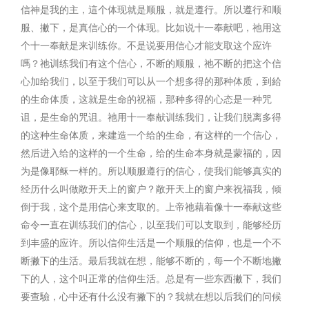
信神是我的主，這个体现就是顺服，就是遵行。所以遵行和顺
服、撇下，是真信心的一个体现。比如说十一奉献吧，祂用这
个十一奉献是来训练你。不是说要用信心才能支取这个应许
嗎？祂训练我们有这个信心，不断的顺服，祂不断的把这个信
心加给我们，以至于我们可以从一个想多得的那种体质，到給
的生命体质，这就是生命的祝福，那种多得的心态是一种咒
诅，是生命的咒诅。祂用十一奉献训练我们，让我们脱离多得
的这种生命体质，来建造一个给的生命，有这样的一个信心，
然后进入给的这样的一个生命，给的生命本身就是蒙福的，因
为是像耶稣一样的。所以顺服遵行的信心，使我们能够真实的
经历什么叫做敞开天上的窗户？敞开天上的窗户来祝福我，倾
倒于我，这个是用信心来支取的。上帝祂藉着像十一奉献这些
命令一直在训练我们的信心，以至我们可以支取到，能够经历
到丰盛的应许。所以信仰生活是一个顺服的信仰，也是一个不
断撇下的生活。最后我就在想，能够不断的，每一个不断地撇
下的人，这个叫正常的信仰生活。总是有一些东西撇下，我们
要查驗，心中还有什么没有撇下的？我就在想以后我们的问候