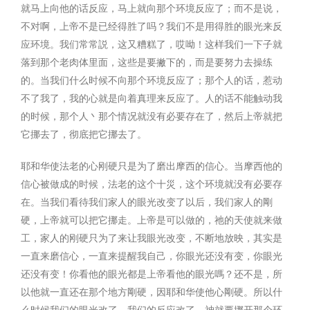
就马上向他的话反应，马上就向那个环境反应了；而不是说，
不对啊，上帝不是已经得胜了吗？我们不是用得胜的眼光来反
应环境。我们常常説，这又糟糕了，哎呦！这样我们一下子就
落到那个老肉体里面，这些是要撇下的，而是要努力去操练
的。当我们什么时候不向那个环境反应了；那个人的话，惹动
不了我了，我的心就是向着真理来反应了。人的话不能触动我
的时候，那个人丶那个情况就没有必要存在了，然后上帝就把
它挪去了，彻底把它挪去了。
耶和华使法老的心刚硬只是为了磨出摩西的信心。当摩西他的
信心被做成的时候，法老的这个十災，这个环境就没有必要存
在。当我们看待我们家人的眼光改变了以后，我们家人的剛
硬，上帝就可以把它挪走。上帝是可以做的，祂的天使就来做
工，家人的刚硬只为了来让我眼光改变，不断地放映，其实是
一直来磨信心，一直来提醒我自己，你眼光还没有变，你眼光
还没有变！你看他的眼光都是上帝看他的眼光嗎？还不是，所
以他就一直还在那个地方剛硬，因耶和华使他心剛硬。所以什