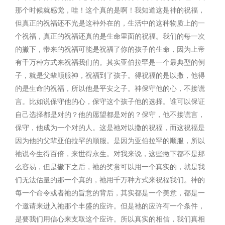
那个时候就感觉，哇！这个真的是啊！我知道这是神的祝福，
但真正的祝福还不光是这种外在的，生活中的这种物质上的一
个祝福，真正的祝福还真的是生命里面的祝福。我们的每一次
的撇下，带来的祝福可能是祝福了你的孩子的生命，因为上帝
有千万种方式来祝福我们的。其实亚伯拉罕是一个最典型的例
子，就是父辈顺服神，祝福到了孩子。得祝福的是以撒，他得
的是生命的祝福，所以他是平安之子。神保守他的心，不接谎
言。比如说保守他的心，保守这个孩子他的选择。谁可以保证
自己选择都是对的？他的愿望都是对的？保守，他不接谎言，
保守，他成为一个对的人。这是祂对以撒的祝福，而这祝福是
因为他的父辈亚伯拉罕的順服。是因为亚伯拉罕的顺服，所以
祂说今生得百倍，来世得永生。对我来说，这些撇下都不是那
么容易，但是撇下之后，祂的奖赏可以用一个真实的，就是我
们无法估量的那一个真的，祂用千万种方式来祝福我们。神的
每一个命令或者祂的旨意的背后，其实都是一个美意，都是一
个邀请来进入祂那个丰盛的应许。但是祂的应许有一个条件，
是要我们用信心来支取这个应许。所以真实的相信，我们真相