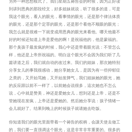
另外一种思想模式了。我们星期五祷告会的时候，因为正好读
到讲到恩典的那段经文，好多姐妹就说，听了很多的道，可是
我这个眼光，看人的眼光，看事情的眼光，还是那个律法体质
的眼光，还是那个定罪的眼光，还是那个看他不顺眼的眼光；
我怎么就是很难一下就变成用恩典的眼光来看他。哪天他最不
好的时候还知道上帝是爱他的啊！是祝福他的，他是蒙福的。
那个臭孩子最发疯的时候，我心中还是带着眼光说：不管怎么
样，他还是上帝所祝福的。明白这个眼光不会因为我们听了几
篇讲道之后，我们就自动的改过来。我们的姐妹，那次她特别
分享女儿的事我很感动，她分享她女儿，是因为有一些抑郁症
之类的，又开始骂她，又开始发脾气，我们姐妹她的眼光，她
的反应跟以前不一样了，以前她会说很多，這次她也不怎么
说，心中就是赞美，神还是爱她女儿，想到还是上帝，还是不
管她现在发疯，上帝还是爱她的。然后她分享说：孩子情绪一
会儿就好了。结果到晚上的时候孩子就请她去吃饭。
你知道我们的眼光里面带着一个祷告的权柄，会讓天使去做工
的，我们要一直强调这个眼光，这是非常非常重要的。很多的