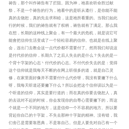
祷告，那个叫作祷告有了拦阻。因为神，祂喜欢听命胜过献
祭，不是一个祷告的行为，祂看中的是听从遵行，是你能不能
真的去饶恕，真的先去求和睦，这是祂所看重的。当我们如此
行的时候，我们的祷告就有了权柄，祷告就有了满足。那么我
在想，长期的这种线上聚会，有一个最大的危机，就是说它可
能會把信仰生活变成了一个轻松容易的信仰。也就是在线上聚
会，连出门去教会这一点代价都不需要付了。然而我们却说这
是付代价的信仰，长期久了之后人失去的是什么？失去的是一
个背十字架的心志丶付代价的心志。不付代价失去的是：觉得
这个信仰就是我每天不断的在网上听很多的道，就是自己灵
修，在家里面好像并不需要付什么代价呀，我没有要撇下什么
呀，我每天听道还要撇下什么？所以会把这个信仰误以为是一
个听道的信仰，其实是要行道的；而在真的你要去饶恕人，真
的去说对不起的时候，你会发现你的自尊心需要撇下的，而这
个就是一个不同的地方，这是信仰一个不容易的地方。所以要
背起你自己的十字架，不失去那种十字架的精神。没有错，我
们舍己是需要靠恩典，不是靠自己。但是人要先对自己有一个