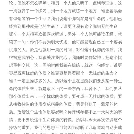
论，但他不怎么弹琴，和另一个人他只听了一点钢琴理论，这
一周就弹了一个练习，到一个地方就练一个地方，谁更容易会
有弹钢琴的一个生命？我们说这个弹钢琴是有生命的，他们已
经熟到那种就是他的生命了，谁更容易有这个弹钢琴的生命
呢？一个人很喜欢很喜欢听道，另外一个人他可能读圣经，就
读了一句：你们不要为明天忧虑。他可能发现自己是一个容易
忧虑的人。於是他就用一周的时间，对付这个忧虑的体质。我
很留意我的心，我很关注我的心，我随时要仰望神，把这个忧
虑重担交托，这一周的时间我都在操练，就这一句经文。谁更
容易脱离忧虑的体质？谁更容易得着那个一无挂虑的生命？
谁？一定是操练多的人。所以这个是在提醒我们要从某一种生
命的体质出来，就是放不下的一些东西，我舍不了。我们要从
那个体质出来，一个忧虑的体质，要变成一无挂虑的体质。要
从接收控告的体质变成稱義的体质，我是好孩子，蒙爱的体
质。改變这个生命体质容易吗？你弹钢琴都不是一天两天的事
情，更不要说这个生命体质的转换。所以我今天再次强调这个
操练的重要。我们的思想不可能因为你听了几篇道就自动变成