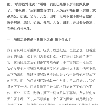
能。
”
彼得就对他说：
“
看哪，我们已经撇下所有的跟从你
了。
”
耶稣说：
“
我实在告诉你们：人为我和福音撇下房屋，或
是弟兄、姐妹、父母、儿女、田地，没有不在今世得百倍的；
就是房屋、弟兄、姐妹、母亲、儿女、田地，并且要受逼迫，
在来世必得永生。
一，顺服之路也是不断撇下之路
撇下什么？
我们看到神是看重顺从、听从，胜过献祭。也就是说，他看重
我们的顺服，过于我们为他做什么。刚才我们读到那个少年
官，这两段经文我们都是非常熟悉的，少年官的这一段经文，
我们发现他不能够跟从主最主要的原因是什么？因为他有不能
放下的东西，所以不能够跟从主原因是：心中还有他不能放下
的东西。而主的门徒刚好跟他是一个对比，所以门徒说，我们
是撇下了一切。门徒是撇下了什么呢？门徒撇下了他们的工
作、事业、家庭、财物，撇下一切来跟从了耶稣。所以我们今
天主要来看一下，人不顺服有一个主要的因素，就是我们心中