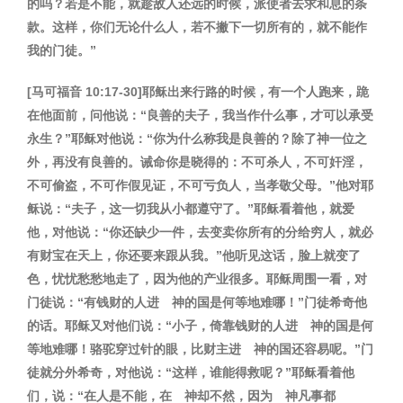
的吗？若是不能，就趁敌人还远的时候，派使者去求和息的条
款。这样，你们无论什么人，若不撇下一切所有的，就不能作
我的门徒。
”
[
马可福音
10:17-30]
耶稣出来行路的时候，有一个人跑来，跪
在他面前，问他说：
“
良善的夫子，我当作什么事，才可以承受
永生？
”
耶稣对他说：
“
你为什么称我是良善的？除了神一位之
外，再没有良善的。诫命你是晓得的：不可杀人，不可奸淫，
不可偷盗，不可作假见证，不可亏负人，当孝敬父母。
”
他对耶
稣说：
“
夫子，这一切我从小都遵守了。
”
耶稣看着他，就爱
他，对他说：
“
你还缺少一件，去变卖你所有的分给穷人，就必
有财宝在天上，你还要来跟从我。
”
他听见这话，脸上就变了
色，忧忧愁愁地走了，因为他的产业很多。耶稣周围一看，对
门徒说：
“
有钱财的人进 神的国是何等地难哪！
”
门徒希奇他
的话。耶稣又对他们说：
“
小子，倚靠钱财的人进 神的国是何
等地难哪！骆驼穿过针的眼，比财主进 神的国还容易呢。
”
门
徒就分外希奇，对他说：
“
这样，谁能得救呢？
”
耶稣看着他
们，说：
“
在人是不能，在 神却不然，因为 神凡事都