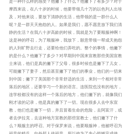
是一种什么样的感受？他撇下了什么？他撇下了有多少？对于
摩西来说，在八十岁的时候，他要带领几十万的以色列人出埃
及，对他来说，要放下清静的生活，他带领的是一群什么人
呢？是一群天天抱怨的人。如果是我们，愿不愿意放下我们清
静的生活？在我八十岁高龄的时候，我就是为了要顺服神啊！
这是神的呼召，为了顺服神，我放下，願意带领一帮成天抱怨
的人到旷野去行走，还要给他们弄吃的。整个的事情，他撇下
的是什么？他撇下了多少？对早期到中国来宣教那些美国宣教
士来说，他们是真的撇下了父母，很多时候也是撇下了儿女，
可能撇下了妻子，然后甚至撇下了他们的事业，他们的一切来
到中国；撇下了美国那个非常舒适的生活，来到一个相对非常
落后的地区，还要学习一个新的语言。连医院也没有的地方，
连学校都没有的这样一个落后的地方，他们撇下的，就像我们
刚才读的记录，他是真的撇下了一切。现在很多人去中东宣
教，他们也是撇下一切，并且冒着生命的危险，去阿富汗，或
者去伊拉克，去这种地方宣教的那些宣教士，他们撇下了什
么？顺服主的呼召。对于保罗来说，他要顺服神，他被呼召为
福音的精兵，向外邦人传福音，所以他为了专心能够完成使