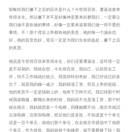
耶稣给我们撇下之后的应许是什么？今世得百倍。遭逼迫會来
世得永生。所以撇下并不是好像神是要来折磨我们，一定要让
我们做不喜欢做的事情，好像一定要来逼着我们做一些不爱的
事情。不！那个背后上帝都有祂的美意，祂的每一个誡命也
好，祂的旨意也好，背后一定是为我们生命的益处，撇下之后
的奖赏。
祂说是今世得百倍来世得永生，你们还要遭逼迫，這环境一定
是不容易的。我就在想，今生得百倍，我自己，以前辞去工
作，怕不工作钱就比较少。我觉得特别奇妙，我已经说过好多
次了，就是我的錢一减少，我妈就涨工资。而且上帝的祝福，
他的奖赏不一定是钱财上的，他有千万种方式。我记得那个时
候我就顺服，辭職出来的时候，我妈说不光是涨工资，那个时
候在南京，我妈就想装一个电梯，四楼她爬不动，南京市就試
点加电梯，旧房加电梯，然后他们是首批，不知道是十个单元
还是一百个单元，就他们那个单元，在全南京市就选中了他那
个单元，作为首批。我妈就有个电梯房，就不要爬楼了哇！我