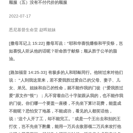
顺服（五）没有不付代价的顺服
2022-07-17
悉尼基督生命堂 赵晖姐妹
[
撒母耳记上
15:22]
撒母耳说：
“
耶和华喜悦燔祭和平安祭，岂
如喜悦人听从他的话呢？听命胜于献祭；顺从胜于公羊的脂
油。
[
路加福音
14:25-33]
有极多的人和耶稣同行。他转过来对他们
说：
“
人到我这里来，若不爱我胜过爱自己的父母、妻子、儿
女、弟兄、姐妹和自己的性命，就不能作我的门徒（
“
爱我胜过
爱
”
原文作
“
恨
”
）；凡不背着自己十字架跟从我的，也不能作我
的门徒。你们哪一个要盖一座楼，不先坐下算计花费，能盖成
不能呢？恐怕安了地基，不能成功，看见的人都笑话他，
说：
‘
这个人开了工，却不能完工。
’
或是一个王出去和别的王
打仗，岂不先坐下酌量，能用一万兵去敌那领二万兵来攻打他