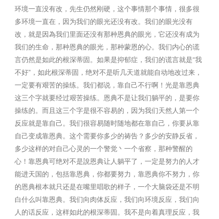
环境一直没有改，先生仍然刚硬，这个事情那个事情，很多很
多环境一直在，因为我们的眼光还没有改。我们的眼光没有
改，就是因為我们里面还没有那种恩典的眼光，它还没有成为
我们的生命，那种恩典的眼光，那种蒙恩的心。我们内心的谎
言仍然是如此的根深蒂固。如果是抑郁症，我们的谎言就是“我
不好”，如此根深蒂固，绝对不是听几天道就能自动地改过来，
一定要有艰苦的操练。我们都说，靠自己不行啊！光是靠恩典
这三个字就要经过艰苦操练。恩典不是让我们躺平的，是要你
操练的。而且这三个字是很不容易的，因为我们天然人第一个
反应就是靠自己。我们很容易随时随地都在靠自己，你要从靠
自己变成靠恩典。这个需要你多少的祷告？多少的安静反省，
多少这样的对自己心灵的一个警觉丶一个省察，那种警醒的
心！靠恩典可绝对不是說恩典让人躺平了，一定是努力的人才
能进天国的，包括靠恩典，你都要努力，靠恩典你不努力，你
的恩典根本就只还是在嘴里唱歌的样子，一个大脑袋还是不明
白什么叫靠恩典。我们向肉体反应，我们向环境反应，我们向
人的话反应，这样如此的根深蒂固。我不是向着真理反应，我