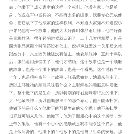
命，他撇下了成立家室的这样一个权利。他没有家，他是单
身，他说在军中当兵的，不能有太多的缠累，我要专心完成使
命，把它放下了他成家的这样权利。不知道大家知不知道倪柝
声弟兄他有一个故事，他的太太好像叫张品蕙姐妹，他們好像
是青梅竹马，很年轻的时候就认识了，二十几岁很相爱，但是
因为张品蕙那个时候还没有信主。倪柝声就因这个关系后来就
跟她分手，只是因为她还没有信主。他要顺服神，直到十年以
后，张品蕙姐妹信主了，他们才结婚。这个故事也是一个顺服
的故事，也是一个撇下的故事，也是一个看见。这个过程当中
十年，也是很神奇的一个故事，张品蕙姐妹，她后来信主了。
所以主耶稣祂的顺服意味着什么？主耶稣祂的顺服意味着撇
下。整个撇下的是生命，所以特别的呼召意味着特别的撇下。
大卫他敬畏神，所以他顺服里面的那个感动，他不能杀扫罗。
他撇下的是什么？他撇下的可是生命的安全呢！他不杀扫罗，
扫罗就可能来杀他。他撇下，他为了顺服心中的这个感动，对
上帝的敬畏，他有一个心中的感动就是我不能杀这个扫罗，他
是上帝所膏的。他撇下的丶他放下的是他自己生命的安危。那