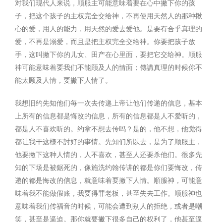
对我们现代人来说，顺服主可能意味着要在心中撇下你的孩
子，把这个孩子的主权完全交给神，不再使用天然人的那种揪
心的爱，用人的能力，用天然的爱去爱他。是要有合乎真理的
爱，不再是溺爱，而且是把主权完全交给神。你要把孩子放
手，这叫撇下你的儿女、田产在心里面，要把它交给神。顺服
神可能意味着要我们不能顾及人的情面；傳講真理的时候你不
能太顾及人情，要撇下人情了。
我想旧约先知他们每一次去传递上帝让他们传递的信息，基本
上所有的信息都是悔改的信息，所有的信息都是人不爱听的，
都是人不喜欢听的。约拿不想去传吗？是的，他不想，他觉得
都让我干这様不討好的事情。先知们所以去，是为了顺服主，
他要撇下这种人情的，人不喜欢，甚至人还要杀他们。很多先
知的下场是被鋸死的，像施洗约翰传讲的都是你们要悔改，传
递的都是悔改的信息，就意味着要撇下人情。順服神，可能意
味着我不能做假账，我要得罪老板，甚至失去工作。顺服神也
意味着我们传福音的时候，可能会遭到别人的拒绝，或者是嘲
笑，甚至是逼迫。那你就要撇下很多自己的权利了，他甚至逼