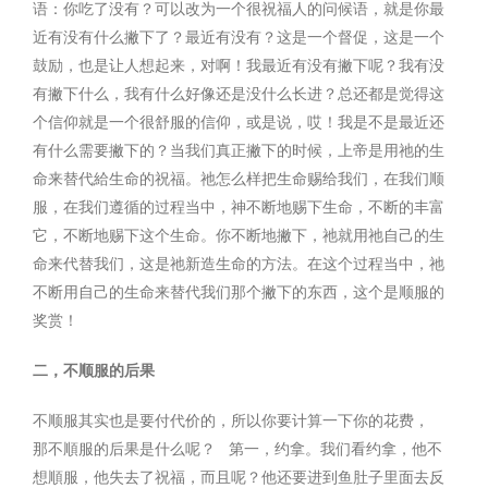
语：你吃了没有？可以改为一个很祝福人的问候语，就是你最
近有没有什么撇下了？最近有没有？这是一个督促，这是一个
鼓励，也是让人想起来，对啊！我最近有没有撇下呢？我有没
有撇下什么，我有什么好像还是没什么长进？总还都是觉得这
个信仰就是一个很舒服的信仰，或是说，哎！我是不是最近还
有什么需要撇下的？当我们真正撇下的时候，上帝是用祂的生
命来替代給生命的祝福。祂怎么样把生命赐给我们，在我们顺
服，在我们遵循的过程当中，神不断地赐下生命，不断的丰富
它，不断地赐下这个生命。你不断地撇下，祂就用祂自己的生
命来代替我们，这是祂新造生命的方法。在这个过程当中，祂
不断用自己的生命来替代我们那个撇下的东西，这个是顺服的
奖赏！
二，不顺服的后果
不顺服其实也是要付代价的，所以你要计算一下你的花费，
那不順服的后果是什么呢？
第一，约拿。我们看约拿，他不
想順服，他失去了祝福，而且呢？他还要进到鱼肚子里面去反