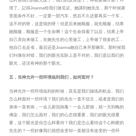
么时候我们的眼光改了，我们的反应改了，神就要挪开那个环
境了。記得Joanna给我们做见证。她講到她先生，那个时候家
里面条件不好，一定要一部汽车，然后不久还要再买一个车，
这不对的呀，这是错的呀！但是后来她顺服，就先顺服，结果
她顺服，顺服是一个生命啊！這个生命得着了以后，结果上帝
自己亲自来做工，在她先生的心里做工，上帝做了很多的工，
他自己去反省，最后还是Joanna她自己来开那辆车。那时候我
们纠缠在对错，我们的眼光实际上是不对的，我们是以我们的
眼光，还没有神的那个眼光。
五，当神允许一些环境临到我们，如何面对？
当神允许一些环境临到的时候，其实是我们操练的机会。我们
怎么样面对一些环境？我们的先生一直不信主，或者是我们的
身体一直有病，一会儿新冠病毒丶一会儿那個，就一天到晚的
傳染，我们怎么面对，我们的心态很重要，我们的眼光很重
要，这个眼光是你怎么样看待？我们是怎么看待这个心刚硬的
先生的？一些好像我们很想改变却一直都没有改变的一些环