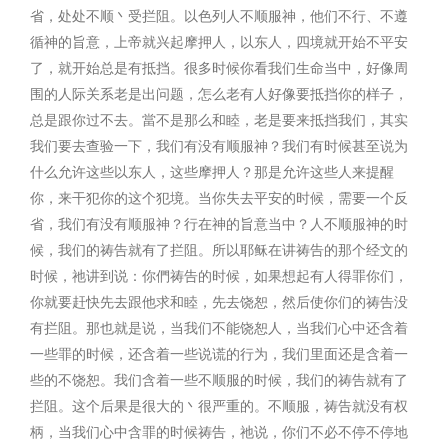
省，处处不顺丶受拦阻。以色列人不顺服神，他们不行、不遵
循神的旨意，上帝就兴起摩押人，以东人，四境就开始不平安
了，就开始总是有抵挡。很多时候你看我们生命当中，好像周
围的人际关系老是出问题，怎么老有人好像要抵挡你的样子，
总是跟你过不去。當不是那么和睦，老是要来抵挡我们，其实
我们要去查验一下，我们有没有顺服神？我们有时候甚至说为
什么允许这些以东人，这些摩押人？那是允许这些人来提醒
你，来干犯你的这个犯境。当你失去平安的时候，需要一个反
省，我们有没有顺服神？行在神的旨意当中？人不顺服神的时
候，我们的祷告就有了拦阻。所以耶稣在讲祷告的那个经文的
时候，祂讲到说：你們祷告的时候，如果想起有人得罪你们，
你就要赶快先去跟他求和睦，先去饶恕，然后使你们的祷告没
有拦阻。那也就是说，当我们不能饶恕人，当我们心中还含着
一些罪的时候，还含着一些说谎的行为，我们里面还是含着一
些的不饶恕。我们含着一些不顺服的时候，我们的祷告就有了
拦阻。这个后果是很大的丶很严重的。不顺服，祷告就没有权
柄，当我们心中含罪的时候祷告，祂说，你们不必不停不停地